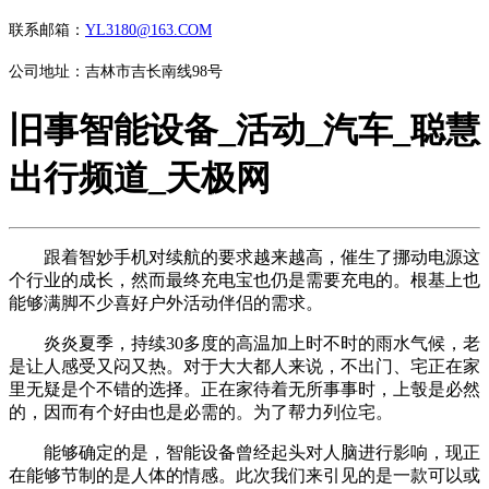
联系邮箱：
YL3180@163.COM
公司地址：吉林市吉长南线98号
旧事智能设备_活动_汽车_聪慧
出行频道_天极网
跟着智妙手机对续航的要求越来越高，催生了挪动电源这
个行业的成长，然而最终充电宝也仍是需要充电的。根基上也
能够满脚不少喜好户外活动伴侣的需求。
炎炎夏季，持续30多度的高温加上时不时的雨水气候，老
是让人感受又闷又热。对于大大都人来说，不出门、宅正在家
里无疑是个不错的选择。正在家待着无所事事时，上彀是必然
的，因而有个好由也是必需的。为了帮力列位宅。
能够确定的是，智能设备曾经起头对人脑进行影响，现正
在能够节制的是人体的情感。此次我们来引见的是一款可以或