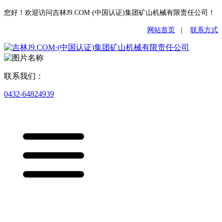
您好！欢迎访问吉林J9.COM·(中国认证)集团矿山机械有限责任公司！
网站首页
|
联系方式
联系我们：
0432-64824939