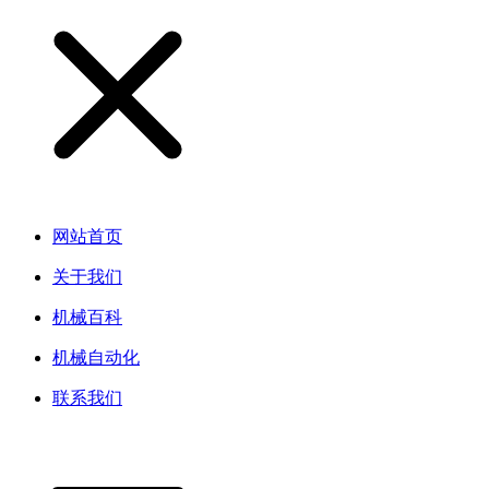
网站首页
关于我们
机械百科
机械自动化
联系我们