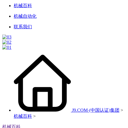
机械百科
机械自动化
联系我们
J9.COM·(中国认证)集团
>
机械百科
>
机械百科