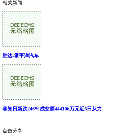
相关新闻
胜达-承平洋汽车
容知日新跌246%成交额444106万元近5日从力
点击分享