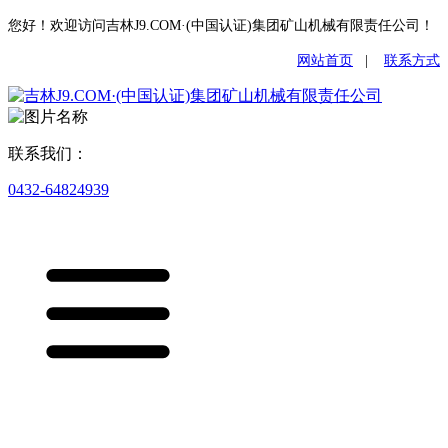
您好！欢迎访问吉林J9.COM·(中国认证)集团矿山机械有限责任公司！
网站首页
|
联系方式
联系我们：
0432-64824939