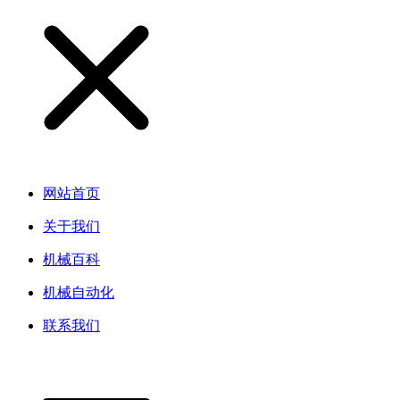
网站首页
关于我们
机械百科
机械自动化
联系我们