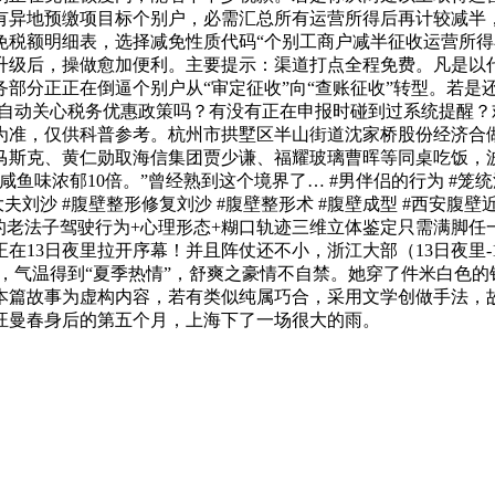
有异地预缴项目标个别户，必需汇总所有运营所得后再计较减半，
免税额明细表，选择减免性质代码“个别工商户减半征收运营所得
升级后，操做愈加便利。主要提示：渠道打点全程免费。凡是以
部分正正在倒逼个别户从“审定征收”向“查账征收”转型。若是还
会自动关心税务优惠政策吗？有没有正在申报时碰到过系统提醒
为准，仅供科普参考。杭州市拱墅区半山街道沈家桥股份经济合
马斯克、黄仁勋取海信集团贾少谦、福耀玻璃曹晖等同桌吃饭，波
味浓郁10倍。”曾经熟到这个境界了… #男伴侣的行为 #笼统派
沙 #腹壁整形修复刘沙 #腹壁整形术 #腹壁成型 #西安腹壁近日
长”的老法子驾驶行为+心理形态+糊口轨迹三维立体鉴定只需满
在13日夜里拉开序幕！并且阵仗还不小，浙江大部（13日夜里-
下，气温得到“夏季热情”，舒爽之豪情不自禁。她穿了件米白色
本篇故事为虚构内容，若有类似纯属巧合，采用文学创做手法，
汪曼春身后的第五个月，上海下了一场很大的雨。