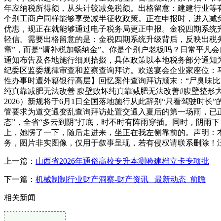
年应纳税所得额，从头计较减免税额。出格留意：建建行业等
个别工商户同样能够享受减半征收政策。正在申报时，进入减
优惠，现正在就能够通过电子税务局更正申报。金税四期系统
轻信。需要出格留意的是：金税四期系统升级背后，反映出税务
窜”，而是“请补税加畅纳金”。你是个别户老板吗？日常平凡
通知布告及各地施行细则拾掇，具体政策以本地税务部分通知
纪委区监委规律审查和监察查询拜访。欢送宴会企业家座位：
性办事时遭外籍银行高层】回忆案件查询拜访颠末：“尸臭味比咸鱼
纯真靠减肥无法改善 腹壁败坏纯真靠减肥无法改善#腹壁整形大夫刘
2026）新规将于6月1日全国落地施行从此辞别“只看驾驶时
管要求为道交通变乱查询拜访处置交通入夏后的第一场雨，已正
态”，全省“多云到阴”打底，时不时有阵雨穿插。同时，阴雨
上，她愣了一下，随后走进来，坐正在我左侧靠前的。声明：
务，图片非实图像，仅用于叙事呈现，若有侵权请联系删除！
上一篇：
山西省2026年通俗高校专升本测验建档立卡专项批
下一篇：
机械制制行业财产洞察-财产资讯_ 最新动态_前瞻
相关新闻