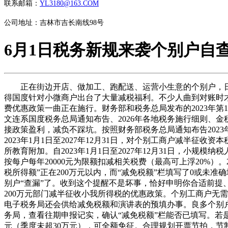
联系邮箱：
YL3180@163.COM
公司地址：吉林市吉长南线98号
6月1日税务新规来袭个别户自
正在街边开店、做加工、跑配送、运营小生意的个别户，日
得国度针对小微商户出台了大量减税福利。不少人曲到对账时
费优惠政策一曲正在施行。财务部和税务总局发布的2023年第
文连系国度税务总局通知布告、2026年各地税务施行细则、
接政策盈利，减负不踩坑。按照财务部税务总局通知布告2023年第
2023年1月1日至2027年12月31日，对个别工商户减
所教育附加。自2023年1月1日至2027年12月31日，小
按每户每年20000元为限额扣减相关税费（最高可上浮20%
税所得额”正在200万元以内，而“减免税额”栏填写了0或未
别户“查漏”了。收到这个提醒不是坏事，恰好申明你合适前提
200万元部门减半征收小我所得税的优惠政策。个别工商户无
电子税务局还会供给减免税额和演讲表的预填办事。良多个别
务局，查看往期申报记实，确认“减免税额”栏能否已填写。若
元（季度未超30万元），可全额免征。合理规划开票节拍，