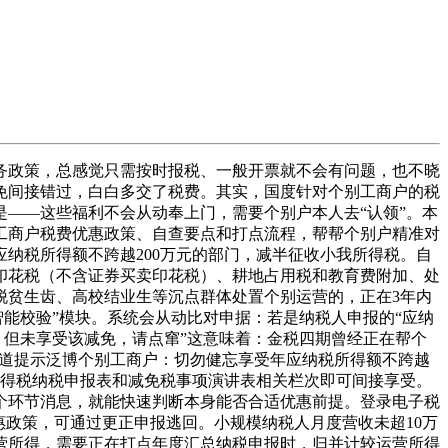
政策，总感觉只需按时报税、一般开票就不会有问题，也不晓
免间接错过，白白多交了税费。其实，国度针对个别工商户的税
节是——这些福利不会从动奉上门，需要个别户本人去“认领”。本
别工商户税费优惠政策、自查要点和打点流程，帮帮个别户精准对
户年应纳税所得额不跨越200万元的部门，减半征收小我所得税。自
税、印花税（不含证券买卖印花税）、耕地占用税和教育费附加、处
免征。脱贫生齿、高校结业生等沉点群体处置个别运营的，正在3年内
收智能校验”模块。系统会从动比对申据：若是纳税人申报的“应纳
收，但未享受该减免，请点窜”这意味着：金税四期曾经正在帮个
种渠道提示泛博个别工商户：切勿健忘享受年应纳税所得额不跨越
所得税纳税申报表和减免税事项演讲表相关栏次即可间接享受。
个环节消息，就能快速判断本身能否合适优惠前提。登录电子税
惠政策，可通过更正申报逃回。小规模纳税人月度营收未超10万
营所得，需要正在打点年度汇总纳税申报时，归并计较运营所得