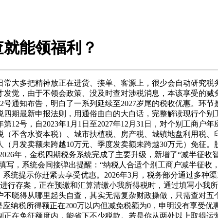
查就能领福利？
常大多把精神放正在进货、接单、客源上，很少会自动研究税务
才发觉，由于不领会政策、没及时查对涉税消息，本该享受的减
12号通知布告，明白了一系列延续至2027岁尾的税收优惠。环
金税四期最新申报法则，用通俗曲白的大白话，完整解读现行个
12号，自2023年1月1日至2027年12月31日，对个别工商
半征收资本税（不含水资本税）、城市扶植税、房产税、城镇地盘利用
规模纳税人（月发卖额未跨越10万元、季度发卖额未跨越30万元）
）。2026年，金税四期税务系统完成了主要升级，新增了“减半征
准确填写，系统会间接弹出提醒：“纳税人合适个别工商户减半征
、系统提示你赶紧去享受优惠。2026年3月，税务部分通过多
需进行存案，正在预缴和汇算清缴小我所得税时，通过填写小我
户不晓得从哪里起头自查，其实无需复杂财政操做，只需查对五
是应纳税所得额正在200万以内但减免税额为0，申明没有享受优
节制正在免征额度内，能省下不少税款。若是你从两处以上取得运