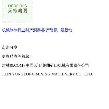
机械制制行业财产洞察-财产资讯_ 最新动
点击分享
更多精彩等着您！
吉林J9.COM·(中国认证)集团矿山机械有限责任公司
JILIN YONGLONG MINING MACHINERY CO., LTD.
公司地址：吉林市吉长南线98号
联系人：吴冰