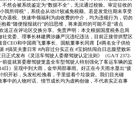
不然会被系统鉴定为“数据不全”，无法通过校验。审定征收的
小我所得税”，系统会从动计较减免税额。若是发觉往期未享受
代办退税、快速申领福利为由收费的中介，均为违规行为，切勿
抱着“随便报报就行”的旧思维，将来面对的可能不是“请点
？欢送正在评论区交换分享。免责声明：本文根据国度税务总局
做社党委、理事长林建腾涉嫌严沉违纪违法，目前正接管拱墅区
音CEO和中国商飞董事长、国航董事长同席【#两名女子供给
 #搞笑夫妻日常 #内容过分实正在 #宝妈怯闯自日志腹壁败坏
正式发布《灵活车驾驶人委靡驾驶认定法则》（GA/T 2372-
脚任一前提就算委靡驾驶笼盖全车型驾驶人特别强化了客运车辆的监
14日）呈现中到大雨，金华局部暴雨。好正在今天雨水显出“疲
的针织开衫，头发松松挽着，手里提着个垃圾袋。我们目光碰
故事中的人物对话、情节成长均为虚构创做，不代表实正在事