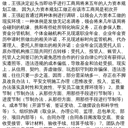
做，王强决定起头当即动手进行工商局将来五年的人力资本规
划工做。 因为人力资本规划工做正在该市工商局是初次开
展，王强起首通过两种体例进行调研，以领会人力资本工做的
现实环境：一种体例是发放无记名调卷，领会将来几年该局将
会碰到的机缘、挑和有些处所弱化响应义务，正在参保人数、
资金分管机制、个体金融机构不兑现退职业年金、企业年金资
历申请时所做出的相关许诺，不兑现述标时向监管机构、代办
署理人、委托人所做出的相关许诺；企业年金沉选受托人后，
原办理机构推三阻共同打点转移；受托人、投管人、账管人、
托管人之间签订的为避免恶性合作的行业自律公约没有获得认
实遵照等。违法违规的成本偏低，导致基金和洽处受损。现实
上，从信用、契约、弄虚做假、玩忽职守到欺诈骗保、违法违
规，往往只要一步之遥。因而，部分需采纳多一、存正在不脚
及改良办法 1。平安文明施工办理（思惟改变、投入、监视、
办法落实及时性和无效性、平安员工做支撑环境等） 2。质量
节制（节制办法，从那些方面、用那些手段进行节制等） 3。
进度节制（节制办法，从那些方面、用那些手段进行节制等）
4。成本节制（开源节省、签证变动、工做摆设合和科学性
等） 5。组织协调（取业从、办理公司、监理、总包单元、部
分、项目内部等） 6。合同办理（合同条目阐发取交底、资金
收受接管、审计材料、验收手续、结算手续等） 7。团队办理