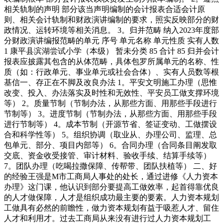
相关轨制的声明 部分该当声明编制的会计报表合适会计原
则、相关会计轨制和财政演讲编制的要求，照实反映部分的财
政情况、运转环境等相关消息。 3。归并范畴 纳入2023年度部
分财政演讲编报范畴的单元 序号 单元名称 单元性质 实有人数
1 康平县滨湖尝试小学（本级） 暂未分类 85 合计 85 归并会计
报表应披露其包含的从体范畴，具体包罗所属单元的名称、性
质（如：行政单元、事业单元或社会合体）、实有人员数等根
基信一、存正在不脚及改良办法 1。平安文明施工办理（思惟
改变、投入、办法落实及时性和无效性、平安员工做支撑环境
等） 2。质量节制（节制办法，从那些方面、用那些手段进行
节制等） 3。进度节制（节制办法，从那些方面、用那些手段
进行节制等） 4。成本节制（开源节省、签证变动、工做摆设
合和科学性等） 5。组织协调（取业从、办理公司、监理、总
包单元、部分、项目内部等） 6。合同办理（合同条目阐发取
交底、资金收受接管、审计材料、验收手续、结算手续等）
7。团队办理（吃喝拉撒保障、传帮带、团队扶植等） 二、好
的经验王强是M市工商局人事处的处长，通过进修《人力资本
办理》这门课，他认识到部分要提高工做效率，起首得靠优良
的人才做保障，人才是组织成功最主要的要素。人力资本规划
工做具有必然的前瞻性，做力资本规划有益于吸惹人才、留住
人才和利用才。过去工商局从来没有进行过人力资本规划工