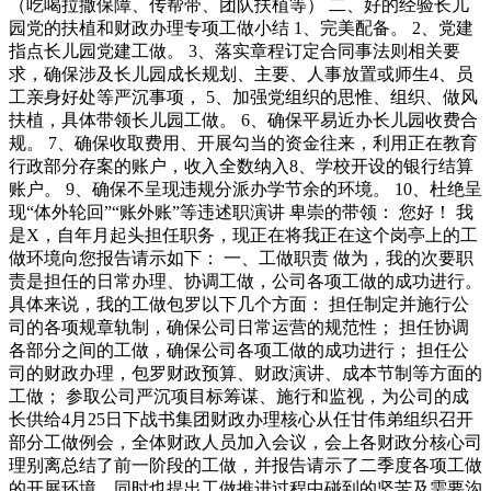
（吃喝拉撒保障、传帮带、团队扶植等） 二、好的经验长儿
园党的扶植和财政办理专项工做小结 1、完美配备。 2、党建
指点长儿园党建工做。 3、落实章程订定合同事法则相关要
求，确保涉及长儿园成长规划、主要、人事放置或师生4、员
工亲身好处等严沉事项， 5、加强党组织的思惟、组织、做风
扶植，具体带领长儿园工做。 6、确保平易近办长儿园收费合
规。 7、确保收取费用、开展勾当的资金往来，利用正在教育
行政部分存案的账户，收入全数纳入8、学校开设的银行结算
账户。 9、确保不呈现违规分派办学节余的环境。 10、杜绝呈
现“体外轮回”“账外账”等违述职演讲 卑崇的带领： 您好！ 我
是X，自年月起头担任职务，现正在将我正在这个岗亭上的工
做环境向您报告请示如下： 一、工做职责 做为，我的次要职
责是担任的日常办理、协调工做，公司各项工做的成功进行。
具体来说，我的工做包罗以下几个方面： 担任制定并施行公
司的各项规章轨制，确保公司日常运营的规范性； 担任协调
各部分之间的工做，确保公司各项工做的成功进行； 担任公
司的财政办理，包罗财政预算、财政演讲、成本节制等方面的
工做； 参取公司严沉项目标筹谋、施行和监视，为公司的成
长供给4月25日下战书集团财政办理核心从任甘伟弟组织召开
部分工做例会，全体财政人员加入会议，会上各财政分核心司
理别离总结了前一阶段的工做，并报告请示了二季度各项工做
的开展环境，同时也提出工做推进过程中碰到的坚苦及需要沟