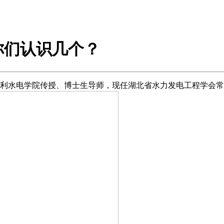
你们认识几个？
水利水电学院传授、博士生导师，现任湖北省水力发电工程学会