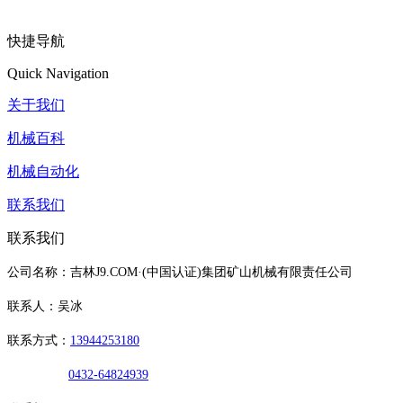
快捷导航
Quick Navigation
关于我们
机械百科
机械自动化
联系我们
联系我们
公司名称：吉林J9.COM·(中国认证)集团矿山机械有限责任公司
联系人：吴冰
联系方式：
13944253180
0432-64824939