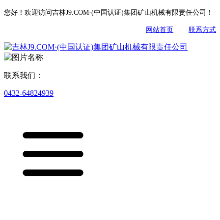
您好！欢迎访问吉林J9.COM·(中国认证)集团矿山机械有限责任公司！
网站首页
|
联系方式
联系我们：
0432-64824939