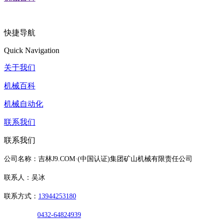
快捷导航
Quick Navigation
关于我们
机械百科
机械自动化
联系我们
联系我们
公司名称：吉林J9.COM·(中国认证)集团矿山机械有限责任公司
联系人：吴冰
联系方式：
13944253180
0432-64824939