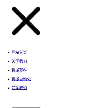
网站首页
关于我们
机械百科
机械自动化
联系我们