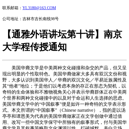
联系邮箱：
YL3180@163.COM
公司地址：吉林市吉长南线98号
【通雅外语讲坛第十讲】南京
大学程传授通知
美国华裔文学是中美两种文化碰撞和杂交的产品，但又呈
现出明显的个性取特色。美国华裔做家大多具有双沉文份和视
野，大多认识到美国华人／华裔的双沉文化／平易近族属性及
其“他者”地位；于是他们以考虑本身的存正在形态为契机，以
奇特的生命体验和不雅物视角关心并表示华裔群体正在中美两
个世界和两种文化碰撞中的以及对于命运和人生选择的思虑。
美国华裔文学中的“中国叙事”便是如许一种奇特的文学表示形
式。本文所谓的“中国叙事”（Chinese narrative），指的是以汤
亭亭和谭恩美为代表的美国华裔做家正在文学创做中通过借
用、改写一些中国文学保守中所独有的叙事形式，付与美国华
裔文学及其叙事策略取文化渊源以性，打破缄默、表白立场，