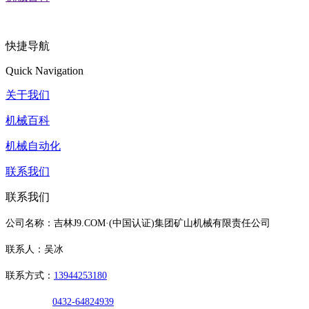
快捷导航
Quick Navigation
关于我们
机械百科
机械自动化
联系我们
联系我们
公司名称：吉林J9.COM·(中国认证)集团矿山机械有限责任公司
联系人：吴冰
联系方式：
13944253180
0432-64824939