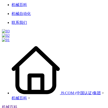
机械百科
机械自动化
联系我们
J9.COM·(中国认证)集团
>
机械百科
>
机械百科