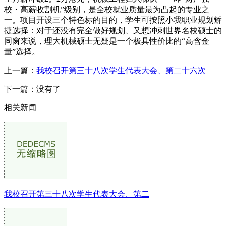
校・高薪收割机”级别，是全校就业质量最为凸起的专业之
一。项目开设三个特色标的目的，学生可按照小我职业规划矫
捷选择：对于还没有完全做好规划、又想冲刺世界名校硕士的
同窗来说，理大机械硕士无疑是一个极具性价比的“高含金
量”选择。
上一篇：
我校召开第三十八次学生代表大会、第二十六次
下一篇：没有了
相关新闻
我校召开第三十八次学生代表大会、第二