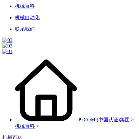
机械百科
机械自动化
联系我们
J9.COM·(中国认证)集团
>
机械百科
>
机械百科