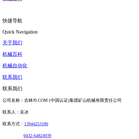
快捷导航
Quick Navigation
关于我们
机械百科
机械自动化
联系我们
联系我们
公司名称：吉林J9.COM·(中国认证)集团矿山机械有限责任公司
联系人：吴冰
联系方式：
13944253180
0432-64824939