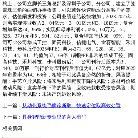
构上，公司立脚长三角总部及深圳子公司、分公司，建立了笼
盖珠三角的曲销办事收集，可以或许快速响应分离客户的需
求。估值阐发和投资：公司业绩连结较快增加，2023-2025年
别离实现停业收入2。04亿元、3。01亿元和3。18亿元，复合
增加率达24。96%；实现归母净利润3，096。60万元、5，
526。37万元和5，904。82万元，复合增加率达38。09%。公
司可比公司华成工控、固高科技、信捷电气、雷赛智能、禾川
科技、步科股份2025年PE别离为-271。65、228。30、35。
73、-44。81、均值为57。69倍（剔除PE非常的华成工控、固
高科技、禾川科技、步科股份后）。公司刊行后股本为3，
440。00万股，刊行价对应刊行后市值为8。67亿元，对应2025
年市盈率为14。68倍，相较于可比具备必然的折价。风险提
醒：手艺立异风险；将来毛利率程度下降的风险；原材料价钱
波动风险；发卖单价下降的风险；应收账款收受接管风险；期
后业绩下滑风险；未决严沉诉讼风险。
上一篇：
从动化系统毛病诊断取：快速定位取高效处置
下一篇：
具身智能新专业里的育人暗码
相关新闻