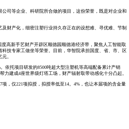
公司等企业、科研院所合做的项目，这份荣誉，既是对企业和
及财产化，细密注塑行业持久存正在的设想难、寻优难、节制
国度高新手艺财产开辟区顺德园顺德港经济带，聚焦人工智能取
省科技专家工做坐等荣誉。目前，华智院承担国度、省、市、区
亿元。
依托项目研发的8500吨超大型注塑机等高端配备累计产销
，还帮力建成4座世界级灯塔工场，财产辐射取带动感化十分凸起。
，仅221项拟授，拟授率低至14。4%，也让本届项的含金量