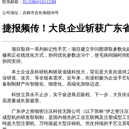
联系邮箱：
YL3180@163.COM
公司地址：吉林市吉长南线98号
捷报频传！大良企业斩获广东
项目取得一系列标记性手艺：项目建立学问图谱取参数化建模
修和正在线优化方式，协同优化参数达50个，使毛病间隔时间耽
协同安排。
本土企业及科研机构斩获省级科技大，背后是大良街道持之
业研发、攻关、等全链条需求。近年来，街道积极为企业手艺
备制制财产向智能化、细密化、高端化加快迈进。
科技立异永不止步，实干奋进再启新程。下一步，大良街道
高质量成长新篇章。
广东伊之密细密注压科技无限公司（以下简称“伊之密注压”）
成型机的研发取制制，是国内领先的工业互联网及注塑成型工艺
吨超大型注塑机、万吨级超大型压铸机。凭仗持续的手艺立异取