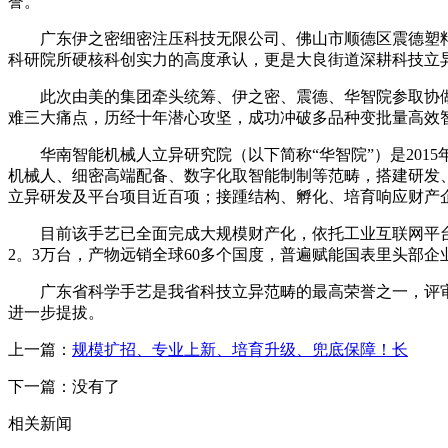
誉。
广东伊之密细密注压科技无限公司、佛山市顺德区震德塑料
科研院所硬核科创实力的高度承认，更是大良街道深耕科技立
此次由美的集团牵头统筹、伊之密、震德、华智院参取协做
难三大痛点，历经十年潜心攻坚，成功冲破多品种变批量高效
华南智能机械人立异研究院（以下简称“华智院”）是201
机械人、细密高端配备、数字化取智能制制等范畴，搭建研发
立异研发及平台项目近百项；接踵结构、孵化、培育响应财产企
目前该手艺已全面完成大规模财产化，依托工业互联网平台实现
2。3万台，产物远销全球60多个国度，普遍赋能国表里头部企
广东省科学手艺是我省科技立异范畴的最高荣誉之一，评审尺度
进一步提拔。
上一篇：
规模扩招、专业上新、培育升级、兜底保障！长
下一篇：没有了
相关新闻