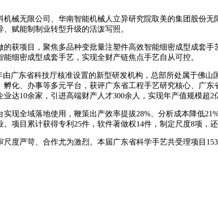
机械无限公司、华南智能机械人立异研究院取美的集团股份无限
异、赋能制制业转型升级的活泼写照。
的获项目，聚焦多品种变批量注塑件高效智能细密成型成套手艺
智能细密成型成套手艺，实现全财产链焦点手艺自从可控。
5年由广东省科技厅核准设置的新型研发机构，总部所处属于佛山
、孵化、办事等多元平台，获评广东省工程手艺研究核心、广东
业达10余家，引进高端财产人才300余人，实现年产值规模超2
全域落地使用，鞭策出产效率提拔28%、分析成本降低21%。
业。项目累计获得专利25件，软件著做权14件，制定尺度8项
严苛、合作尤为激烈。本届广东省科学手艺共受理项目1537项