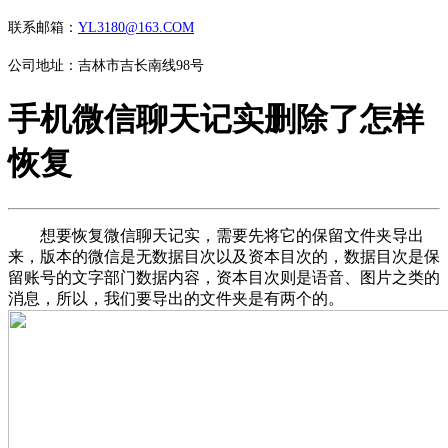
联系邮箱：
YL3180@163.COM
公司地址：吉林市吉长南线98号
手机微信聊天记实删除了怎样
恢复
想要恢复微信聊天记实，需要先将它的保留文件夹导出
来，版本的微信是无数据目次以及资本目次的，数据目次是保
留账号的文字部门数据内容，资本目次则是语音、图片之类的
消息，所以，我们要导出的文件夹是有两个的。