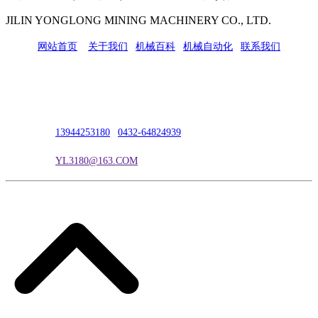
JILIN YONGLONG MINING MACHINERY CO., LTD.
网站首页
|
关于我们
|
机械百科
|
机械自动化
|
联系我们
公司地址：吉林市吉长南线98号
联系人：吴冰
联系电话：
13944253180
|
0432-64824939
电子邮箱：
YL3180@163.COM