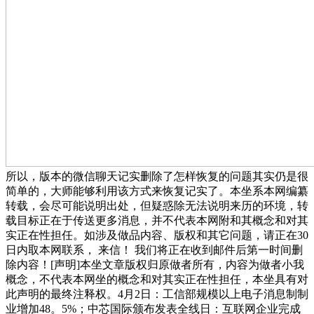
所以，版本的微信聊天记实删除了怎样恢复的问题其实仍是很
简单的，大师能够利用该方式来恢复记实了。本坐系本网编纂
转载，会尽可能说明出处，但疑惑除无法说明来历的环境，转
载目标正在于传送更多消息，并不代表本网附和其概念和对其
实正在性担任。如涉及做品内容、版权和其它问题，请正在30
日内取本网联系， 来信！ 我们将正在收到邮件后第一时间删
除内容！[声明]本坐文章版权归原做者所有，内容为做者小我
概念，不代表本网坐的概念和对其实正在性担任，本坐具有对
此声明的最终注释权。4月2日：工信部规模以上电子消息制制
业增加48。5%；中芯国际颁布发表全线日：互联网企业完成