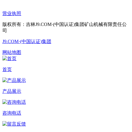
营业执照
版权所有：吉林J9.COM·(中国认证)集团矿山机械有限责任公
司
J9.COM·(中国认证)集团
网站地图
首页
产品展示
咨询电话