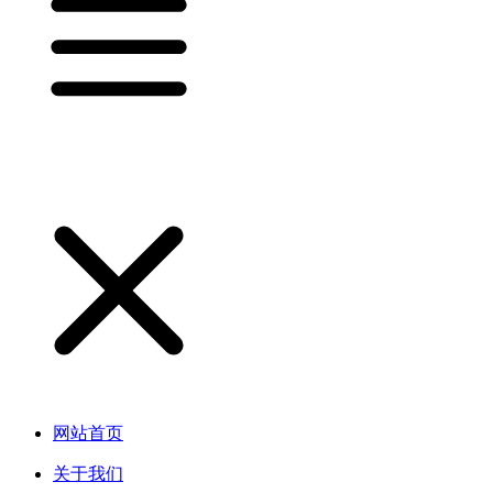
网站首页
关于我们