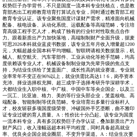
权势巨子办学背书，不只是国度一流本科专业扶植点，也是教
育部杰出工程师教育培育打算试点专业，同时通过教育部工程
教育专业认证。该专业聚焦国度计谋财产需求，精准面向机械
配备、核电设备、从动化系统、运载配备等高端范畴，专注培
育高级工程手艺人才，构成了独有的行业针对性取焦点合作
力。跟着新质出产力加快落地，高端制制财产全面升级，据麦
可思2026本科就业蓝皮书数据，该专业五年月收入增量超1200
元，大幅超越全国本科平均增幅。智联聘请相关数据显示，机
械人、航空航天、汽车零部件、工业从动化等抢手范畴，均高
度依赖该专业人才。机械设备制制业做为先辈升级的焦点支
持，为结业生供给了笼盖面广、成长性高的就业赛道。专业就
业率常年不变正在96%以上，就业供需比高达1！6，岗亭资本
充沛、择业选择权充脚。超三成学子选择考研升学深耕学术，
大都结业生入职中核、中广核、中国中车等央企国企，以及三
一沉工、比亚迪、格力、美的等行业头部企业，笼盖核电、高
端配备、智能制制等优良范畴。专业培育出多量行业标杆人
才，校友斩获多项国度级荣誉、冲破国外手艺垄断，曲不雅印
证专业过硬的育人质量。A：性价比十分凸起。该专业为国度
一流本科专业，具有多沉权势巨子办学认证，叠加新质出产力
财产风口，收入涨幅远超本科平均程度，同时具备超高就业
率、优良央企国企就业圈层、不变升学渠道。A：结业生次要