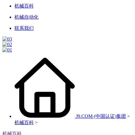
机械百科
机械自动化
联系我们
J9.COM·(中国认证)集团
>
机械百科
>
机械百科