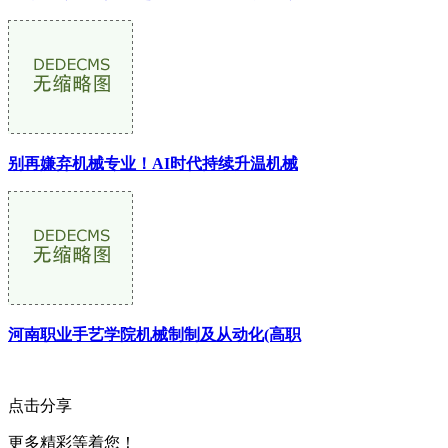
别再嫌弃机械专业！AI时代持续升温机械
河南职业手艺学院机械制制及从动化(高职
点击分享
更多精彩等着您！