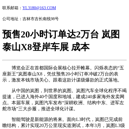
联系邮箱：
YL3180@163.COM
公司地址：吉林市吉长南线98号
预售20小时订单达2万台 岚图
泰山X8登岸车展 成本
博览会正在首都国际会展核心拉开帷幕。闪烁表态的“五
座新王”岚图泰山X8，凭仗预售20小时订单冲破2万台的表
示，激发本钱市场关心。跟着这款计谋级爆款的正式落地。
从中国的岚图，到世界的岚图。岚图汽车全球化程序不竭
提速，已进入海外40个国度和地域，建成240多家海外发卖网
点。本届车展，岚图汽车发布“深耕欧洲、结构中东、进军左
舵市场”三大步履，推进全球化计谋。
智能驾驶是新能源的将来。面向L3时代，岚图已完成前
瞻结构，累计实现20万公里现实道测试，本年3月，岚图L3级