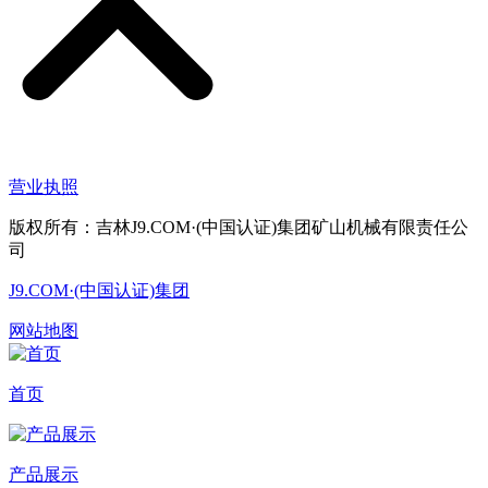
营业执照
版权所有：吉林J9.COM·(中国认证)集团矿山机械有限责任公
司
J9.COM·(中国认证)集团
网站地图
首页
产品展示