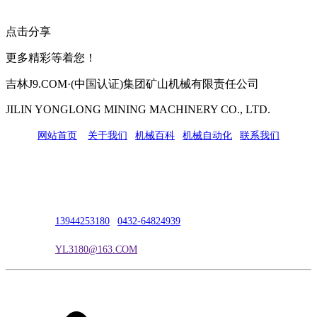
点击分享
更多精彩等着您！
吉林J9.COM·(中国认证)集团矿山机械有限责任公司
JILIN YONGLONG MINING MACHINERY CO., LTD.
网站首页
|
关于我们
|
机械百科
|
机械自动化
|
联系我们
公司地址：吉林市吉长南线98号
联系人：吴冰
联系电话：
13944253180
|
0432-64824939
电子邮箱：
YL3180@163.COM