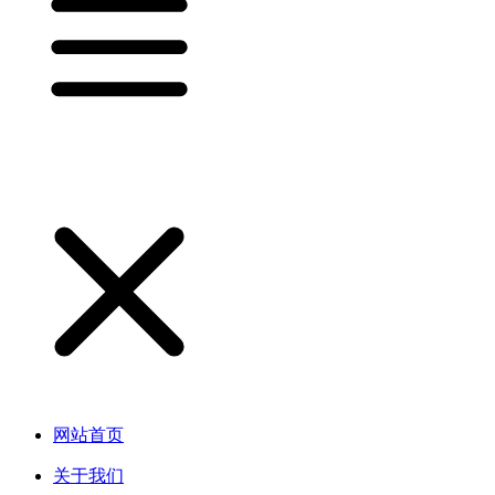
网站首页
关于我们