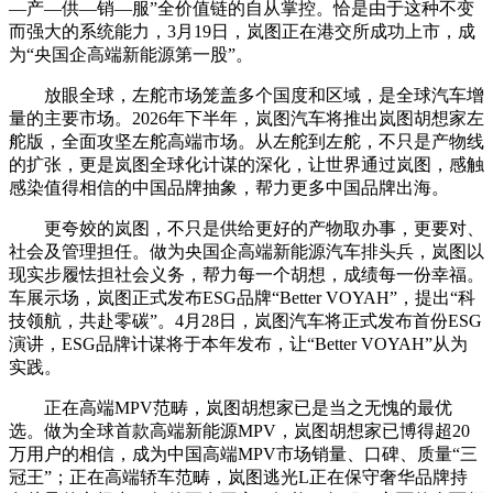
—产—供—销—服”全价值链的自从掌控。恰是由于这种不变
而强大的系统能力，3月19日，岚图正在港交所成功上市，成
为“央国企高端新能源第一股”。
放眼全球，左舵市场笼盖多个国度和区域，是全球汽车增
量的主要市场。2026年下半年，岚图汽车将推出岚图胡想家左
舵版，全面攻坚左舵高端市场。从左舵到左舵，不只是产物线
的扩张，更是岚图全球化计谋的深化，让世界通过岚图，感触
感染值得相信的中国品牌抽象，帮力更多中国品牌出海。
更夸姣的岚图，不只是供给更好的产物取办事，更要对、
社会及管理担任。做为央国企高端新能源汽车排头兵，岚图以
现实步履怯担社会义务，帮力每一个胡想，成绩每一份幸福。
车展示场，岚图正式发布ESG品牌“Better VOYAH”，提出“科
技领航，共赴零碳”。4月28日，岚图汽车将正式发布首份ESG
演讲，ESG品牌计谋将于本年发布，让“Better VOYAH”从为
实践。
正在高端MPV范畴，岚图胡想家已是当之无愧的最优
选。做为全球首款高端新能源MPV，岚图胡想家已博得超20
万用户的相信，成为中国高端MPV市场销量、口碑、质量“三
冠王”；正在高端轿车范畴，岚图逃光L正在保守奢华品牌持