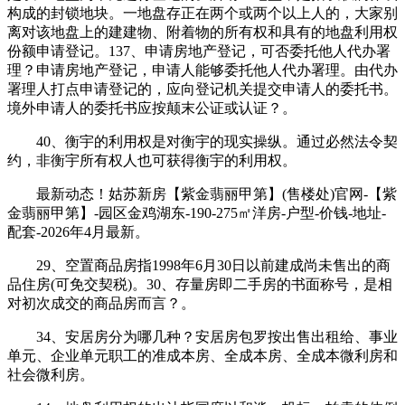
构成的封锁地块。一地盘存正在两个或两个以上人的，大家别
离对该地盘上的建建物、附着物的所有权和具有的地盘利用权
份额申请登记。137、申请房地产登记，可否委托他人代办署
理？申请房地产登记，申请人能够委托他人代办署理。由代办
署理人打点申请登记的，应向登记机关提交申请人的委托书。
境外申请人的委托书应按颠末公证或认证？。
40、衡宇的利用权是对衡宇的现实操纵。通过必然法令契
约，非衡宇所有权人也可获得衡宇的利用权。
最新动态！姑苏新房【紫金翡丽甲第】(售楼处)官网-【紫
金翡丽甲第】-园区金鸡湖东-190-275㎡洋房-户型-价钱-地址-
配套-2026年4月最新。
29、空置商品房指1998年6月30日以前建成尚未售出的商
品住房(可免交契税)。30、存量房即二手房的书面称号，是相
对初次成交的商品房而言？。
34、安居房分为哪几种？安居房包罗按出售出租给、事业
单元、企业单元职工的准成本房、全成本房、全成本微利房和
社会微利房。