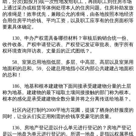
助，分次(如按月)或一次性地发给职工，再由职工到住房市场
上通过采办或租赁等体例处理本人的住房问题。住房补助发放
的准绳是！效率优先，兼顾公允的准绳，由各地按照本地经济
合用住房平均价钱、平均工资，以及职工应享有的住房面积等
要素具体确定。
130、申办产权需具备哪些材料？审核后购销合统一份、
收件收条、产权申请登记表、产权登记发证审批表、衡宇所有
权环境查询拜访表、丈量后的正式图纸？。
58、室第总用地指低层、多层、中高层、高层以及室第用
地面积的总和。59、公建总用地指小区内部公共建建占地面积
的总和！
186、地基和根本建建物下面间接承受建建物分量的土层
称为地基。建建物的最下端取土壤间接接触的部门称为根本。
根本的感化是承受建建物全数分量并将之分离传送给地基？。
社区内还打制约2000平地方花圃，提拔了栖身的舒服度的
同时，让业从们实正用刚需的价钱享受豪宅的质量。
136、房地产登记是以什么单元进行登记的？房地产登记
是以一地盘为单元进行登记的。所谓一地盘，是指以权属界线