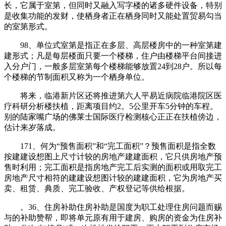
长，它属于室第，但同时又融入写字楼的诸多硬件设备，特别
是收集功能的发财，使栖身者正在栖身同时又能处置贸易勾当
的室第形式。
98、单位式室第是指正在多层、高层楼房中的一种室第建
建形式；凡是每层楼面只要一个楼梯，住户由楼梯平台间接进
入分户门，一般多层室第每个楼梯能够放置24到28户。所以每
个楼梯的节制面积又称为一个栖身单位。
将来，临港新片区还将推进第六人平易近病院临港院区医
疗科研分析楼扶植，距离项目约2。5公里开车5分钟的车程。
别的陆家嘴广场的佛莱士国际医疗检测核心正正在扶植傍边，
估计来岁落成。
171、何为“预售面积”和“完工面积”？预售面积是指全数
按建建设想图上尺寸计较的房地产建建面积，它只供房地产预
售时利用；完工面积是指房地产完工后实测的面积或用取完工
房地产尺寸相符的建建设想图计较的建建面积，它为房地产买
卖、租赁、典质、完工验收、产权登记等供给根据。
。36、住房补助住房补助是国度为职工处理住房问题而赐
与的补助赞帮，即将单元原有用于建房、购房的资金为住房补