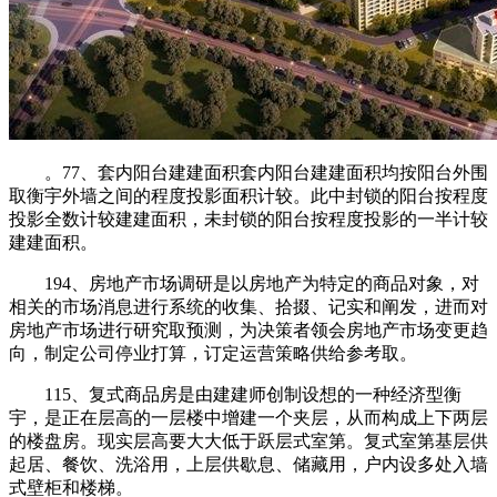
。77、套内阳台建建面积套内阳台建建面积均按阳台外围
取衡宇外墙之间的程度投影面积计较。此中封锁的阳台按程度
投影全数计较建建面积，未封锁的阳台按程度投影的一半计较
建建面积。
194、房地产市场调研是以房地产为特定的商品对象，对
相关的市场消息进行系统的收集、拾掇、记实和阐发，进而对
房地产市场进行研究取预测，为决策者领会房地产市场变更趋
向，制定公司停业打算，订定运营策略供给参考取。
115、复式商品房是由建建师创制设想的一种经济型衡
宇，是正在层高的一层楼中增建一个夹层，从而构成上下两层
的楼盘房。现实层高要大大低于跃层式室第。复式室第基层供
起居、餐饮、洗浴用，上层供歇息、储藏用，户内设多处入墙
式壁柜和楼梯。