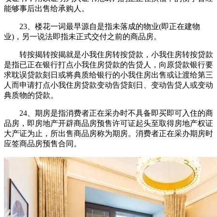
能够事后出售给承购人。
23、楼花一词最早源自是指未落成的物业(即正在建物
业)，另一说法即指未正式交付之前的商品房。
转按揭转按揭就是小我住房转按贷款，小我住房转按贷款
是指已正在银行打点小我住房贷款的告贷人，向原贷款银行要
求耽误贷款刻日或将典质给银行的小我住房出售或让渡给第三
人而申请打点小我住房贷款变动告贷刻日、变动告贷人或变动
典质物的贷款。
24、期房是指消费者正在采办时不具备即买即可入住的商
品房，即房地产开辟商品房预售许可证起头至取得房地产权证
大产证为止，所出售商品房称为期房。消费者正在采办期房时
应签商品房预售合同。