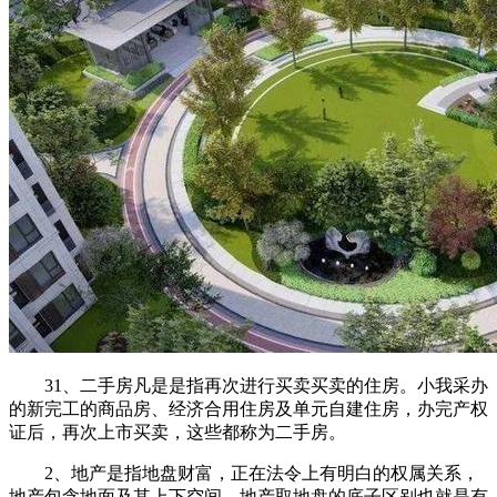
31、二手房凡是是指再次进行买卖买卖的住房。小我采办
的新完工的商品房、经济合用住房及单元自建住房，办完产权
证后，再次上市买卖，这些都称为二手房。
2、地产是指地盘财富，正在法令上有明白的权属关系，
地产包含地面及其上下空间，地产取地盘的底子区别也就是有