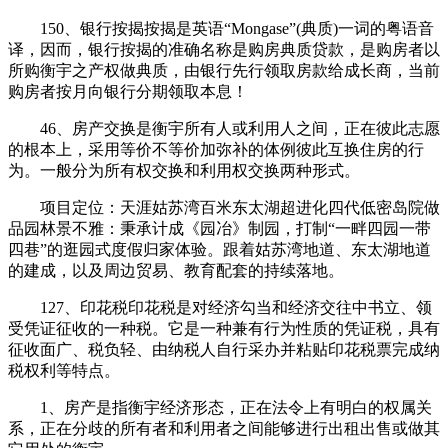
150、银行按揭按揭是英语“Mongase”(典质)一词的粤语音
译，因而，银行按揭的准确名称是购房典质贷款，是购房者以
所购衡宇之产权做典质，由银行先行领取房款给成长商，当前
购房者按月向银行分期领取本息！
46、房产交换是衡宇所有人或利用人之间，正在彼此志愿
的根本上，采用等价不等价加弥补的体例彼此互换住房的行
为。一般分为所有权交换和利用权交换两种形式。
项目定位：天涯姑苏湾百米东太湖超进化四代低密岛院做
品园林景不雅：秉承计成《园冶》制园，打制“一畔四园一带
四巷”的逛园式度假归家体验。跟着姑苏湾地道、东太湖地道
的建成，以及周边贸易、教育配套的持续落地。
127、印花税印花税是对经济勾当和经济交往中书立、领
受凭证征收的一种税。它是一种兼有行为性质的凭证税，具有
征收面广、税负轻、由纳税人自行采办并粘贴印花税票完成纳
税权利等特点。
1、房产是指衡宇经济形态，正在法令上有明白的权属关
系，正在分歧的所有者和利用者之间能够进行出租出售或做其