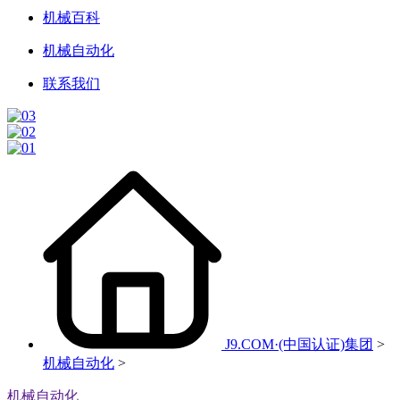
机械百科
机械自动化
联系我们
J9.COM·(中国认证)集团
>
机械自动化
>
机械自动化