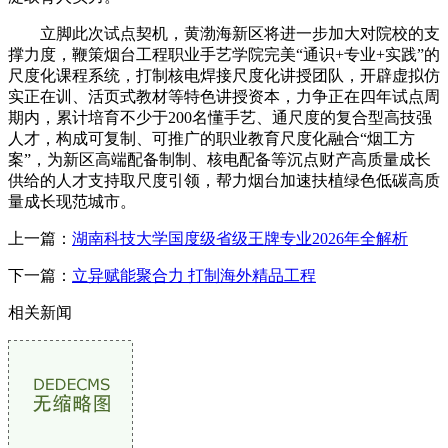
立脚此次试点契机，黄渤海新区将进一步加大对院校的支
撑力度，鞭策烟台工程职业手艺学院完美“通识+专业+实践”的
尺度化课程系统，打制核电焊接尺度化讲授团队，开辟虚拟仿
实正在训、活页式教材等特色讲授资本，力争正在四年试点周
期内，累计培育不少于200名懂手艺、通尺度的复合型高技强
人才，构成可复制、可推广的职业教育尺度化融合“烟工方
案”，为新区高端配备制制、核电配备等沉点财产高质量成长
供给的人才支持取尺度引领，帮力烟台加速扶植绿色低碳高质
量成长现范城市。
上一篇：
湖南科技大学国度级省级王牌专业2026年全解析
下一篇：
立异赋能聚合力 打制海外精品工程
相关新闻