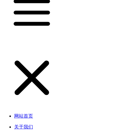
网站首页
关于我们