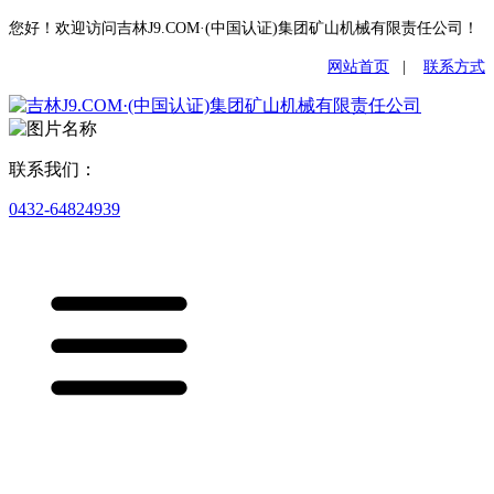
您好！欢迎访问吉林J9.COM·(中国认证)集团矿山机械有限责任公司！
网站首页
|
联系方式
联系我们：
0432-64824939