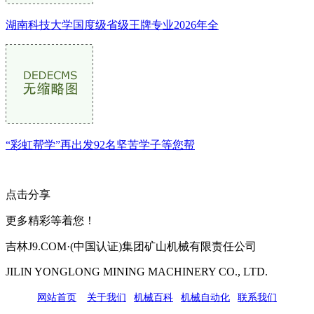
湖南科技大学国度级省级王牌专业2026年全
“彩虹帮学”再出发92名坚苦学子等您帮
点击分享
更多精彩等着您！
吉林J9.COM·(中国认证)集团矿山机械有限责任公司
JILIN YONGLONG MINING MACHINERY CO., LTD.
网站首页
|
关于我们
|
机械百科
|
机械自动化
|
联系我们