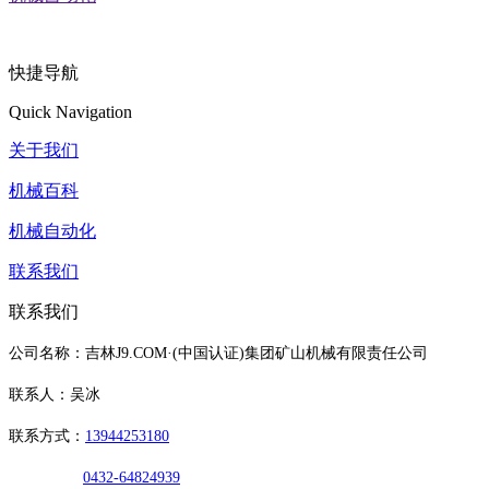
快捷导航
Quick Navigation
关于我们
机械百科
机械自动化
联系我们
联系我们
公司名称：吉林J9.COM·(中国认证)集团矿山机械有限责任公司
联系人：吴冰
联系方式：
13944253180
0432-64824939