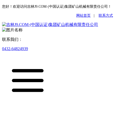
您好！欢迎访问吉林J9.COM·(中国认证)集团矿山机械有限责任公司！
网站首页
|
联系方式
联系我们：
0432-64824939