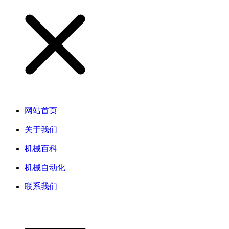
网站首页
关于我们
机械百科
机械自动化
联系我们