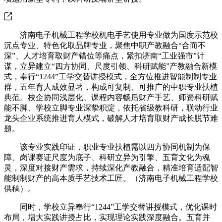
济南电子机械工程学校机电手艺使用专业做为国度示范校
沉点专业、特色化取品牌专业，聚焦中职产教融合“合而不
深”、人才培育取财产错位等痛点，紧扣济南“工业强市”计
谋，立异建立“四方协同、尺度引领、科研赋能”产教融合新模
式，奉行“1244”工学交替讲授模式，全方位推进智能制制专业
群，五年育人成效显著，构成可复制、可推广的中职专业扶植
典范。校企协同浅层化、课程内容畅后财产手艺、师资科研赋
能不脚、学校立脚专业深挚积淀，依托省级教科研，联动行业
龙头企业系统推进育人模式，破解人才培育取财产成长脱节难
题。
该专业实践印证，职业专业扶植需以四方协同机制为保
障、岗课赛证尺度为底子、科研立异为引擎、五育文化为魂
灵，深度对接财产需求，持续深化产教融合，精准培育适配智
能制制财产的高本质手艺技术工匠。（济南电子机械工程学校
供稿）。
同时，学校立异奉行“1244”工学交替讲授模式，优化课时
布局，增大实践讲授占比，实现理论实践深度融合。五育并