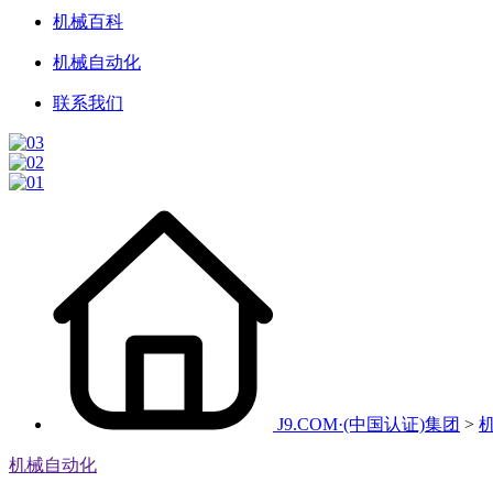
机械百科
机械自动化
联系我们
J9.COM·(中国认证)集团
>
机械自动化