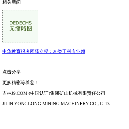
相关新闻
中华教育报考网薛立授：20类工科专业领
点击分享
更多精彩等着您！
吉林J9.COM·(中国认证)集团矿山机械有限责任公司
JILIN YONGLONG MINING MACHINERY CO., LTD.
公司地址：吉林市吉长南线98号