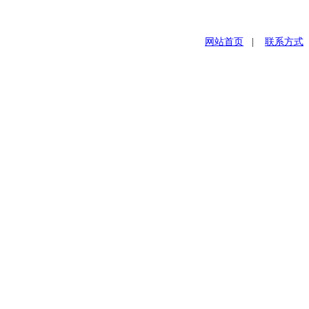
网站首页
|
联系方式