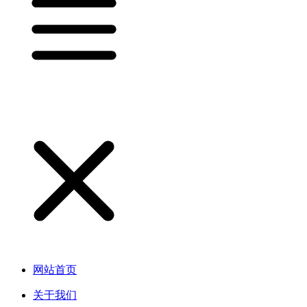
网站首页
关于我们