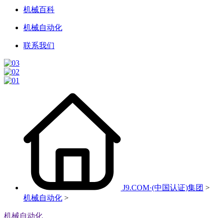
机械百科
机械自动化
联系我们
J9.COM·(中国认证)集团
>
机械自动化
>
机械自动化