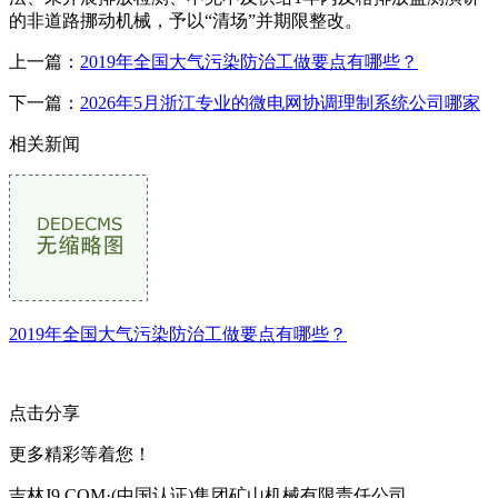
的非道路挪动机械，予以“清场”并期限整改。
上一篇：
2019年全国大气污染防治工做要点有哪些？
下一篇：
2026年5月浙江专业的微电网协调理制系统公司哪家
相关新闻
2019年全国大气污染防治工做要点有哪些？
点击分享
更多精彩等着您！
吉林J9.COM·(中国认证)集团矿山机械有限责任公司