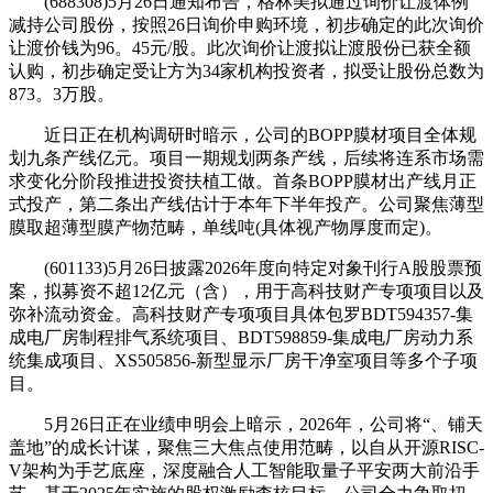
(688308)5月26日通知布告，格林美拟通过询价让渡体例
减持公司股份，按照26日询价申购环境，初步确定的此次询价
让渡价钱为96。45元/股。此次询价让渡拟让渡股份已获全额
认购，初步确定受让方为34家机构投资者，拟受让股份总数为
873。3万股。
近日正在机构调研时暗示，公司的BOPP膜材项目全体规
划九条产线亿元。项目一期规划两条产线，后续将连系市场需
求变化分阶段推进投资扶植工做。首条BOPP膜材出产线月正
式投产，第二条出产线估计于本年下半年投产。公司聚焦薄型
膜取超薄型膜产物范畴，单线吨(具体视产物厚度而定)。
(601133)5月26日披露2026年度向特定对象刊行A股股票预
案，拟募资不超12亿元（含），用于高科技财产专项项目以及
弥补流动资金。高科技财产专项项目具体包罗BDT594357-集
成电厂房制程排气系统项目、BDT598859-集成电厂房动力系
统集成项目、XS505856-新型显示厂房干净室项目等多个子项
目。
5月26日正在业绩申明会上暗示，2026年，公司将“、铺天
盖地”的成长计谋，聚焦三大焦点使用范畴，以自从开源RISC-
V架构为手艺底座，深度融合人工智能取量子平安两大前沿手