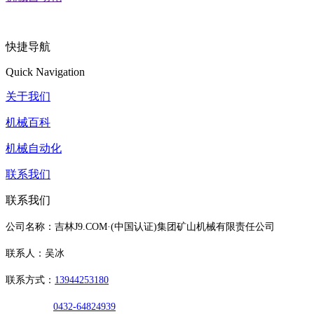
快捷导航
Quick Navigation
关于我们
机械百科
机械自动化
联系我们
联系我们
公司名称：吉林J9.COM·(中国认证)集团矿山机械有限责任公司
联系人：吴冰
联系方式：
13944253180
0432-64824939