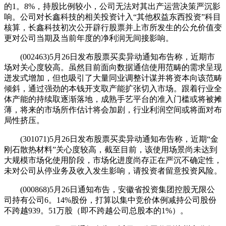
的1。8%，持股比例较小，公司无法对其出产运营决策严沉影
响。公司对长鑫科技的相关投资计入“其他权益东西投资”科目
核算，长鑫科技初次公开辟行股票并上市所发生的公允价值变
更对公司当期及当前年度的净利润无间接影响。
(002463)5月26日发布股票买卖异动通知布告称，近期市
场对关心度较高。虽然目前面向数据通信使用范畴的需求呈现
迸发式增加，但也吸引了大量同业调整计谋并将资本向该范畴
倾斜，通过强劲的本钱开支取产能扩张切入市场。跟着行业全
体产能的持续取逐渐落地，成熟手艺平台的准入门槛或将被摊
薄，将来的市场所作估计将会加剧，行业利润空间或将面对布
局性挤压。
(301071)5月26日发布股票买卖异动通知布告称，近期“金
刚石散热材料”关心度较高，截至目前，该使用场景尚未达到
大规模市场化使用阶段，市场化进度尚存正在严沉不确定性，
未对公司从停业务及收入发生影响，请投资者留意投资风险。
(000868)5月26日通知布告，安徽省投资集团控股无限公
司持有公司6。14%股份，打算以集中竞价体例减持公司股份
不跨越939。51万股（即不跨越公司总股本的1%）。