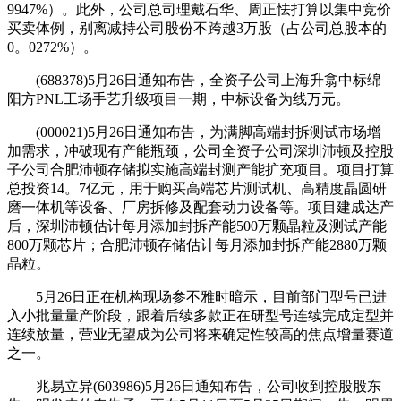
9947%）。此外，公司总司理戴石华、周正怯打算以集中竞价
买卖体例，别离减持公司股份不跨越3万股（占公司总股本的
0。0272%）。
(688378)5月26日通知布告，全资子公司上海升翕中标绵
阳方PNL工场手艺升级项目一期，中标设备为线万元。
(000021)5月26日通知布告，为满脚高端封拆测试市场增
加需求，冲破现有产能瓶颈，公司全资子公司深圳沛顿及控股
子公司合肥沛顿存储拟实施高端封测产能扩充项目。项目打算
总投资14。7亿元，用于购买高端芯片测试机、高精度晶圆研
磨一体机等设备、厂房拆修及配套动力设备等。项目建成达产
后，深圳沛顿估计每月添加封拆产能500万颗晶粒及测试产能
800万颗芯片；合肥沛顿存储估计每月添加封拆产能2880万颗
晶粒。
5月26日正在机构现场参不雅时暗示，目前部门型号已进
入小批量量产阶段，跟着后续多款正在研型号连续完成定型并
连续放量，营业无望成为公司将来确定性较高的焦点增量赛道
之一。
兆易立异(603986)5月26日通知布告，公司收到控股股东