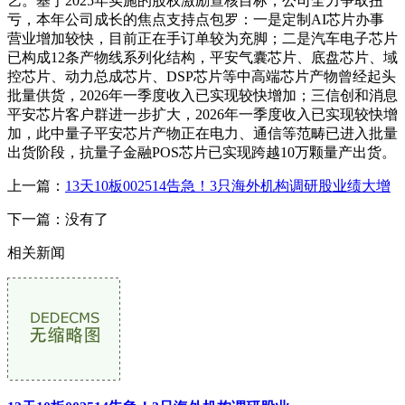
艺。基于2025年实施的股权激励查核目标，公司全力争取扭
亏，本年公司成长的焦点支持点包罗：一是定制AI芯片办事
营业增加较快，目前正在手订单较为充脚；二是汽车电子芯片
已构成12条产物线系列化结构，平安气囊芯片、底盘芯片、域
控芯片、动力总成芯片、DSP芯片等中高端芯片产物曾经起头
批量供货，2026年一季度收入已实现较快增加；三信创和消息
平安芯片客户群进一步扩大，2026年一季度收入已实现较快增
加，此中量子平安芯片产物正在电力、通信等范畴已进入批量
出货阶段，抗量子金融POS芯片已实现跨越10万颗量产出货。
上一篇：
13天10板002514告急！3只海外机构调研股业绩大增
下一篇：没有了
相关新闻