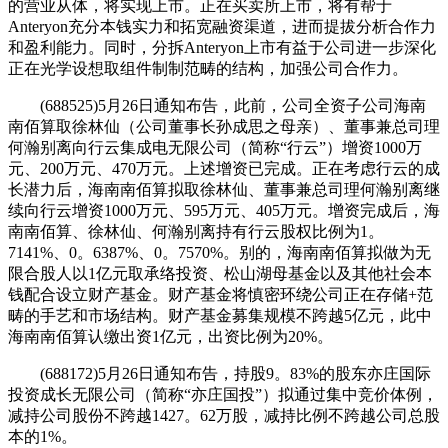
的营业从体，将实现上市。正在买卖所上市，将有帮于
Anteryon充分本钱实力和拓宽融资渠道，进而提拔分析合作力
和盈利能力。同时，分拆Anteryon上市有益于公司进一步深化
正在光学设想取组件制制范畴的结构，加强公司合作力。
(688525)5月26日通知布告，此前，公司全资子公司海南
南佰算取徐林仙（公司董事长孙成思之母亲）、董事兼总司理
何瀚别离向行云集成电无限公司（简称“行云”）增资1000万
元、200万元、470万元。上述增资已完成。正在考虑行云的成
长潜力后，海南南佰算拟取徐林仙、董事兼总司理何瀚别离继
续向行云增资1000万元、595万元、405万元。增资完成后，海
南南佰算、徐林仙、何瀚别离持有行云股权比例为1。
7141%、0。6387%、0。7570%。别的，海南南佰算拟做为无
限合股人以1亿元取承络投资、松山湖母基金以及其他社会本
钱配合设立财产基金。财产基金将慎密环绕公司正在存储+范
畴的手艺和市场结构。财产基金募集规模不跨越5亿元，此中
海南南佰算认缴出资1亿元，出资比例为20%。
(688172)5月26日通知布告，持股9。83%的股东亦庄国际
投资成长无限公司（简称“亦庄国投”）拟通过集中竞价体例，
减持公司股份不跨越1427。62万股，减持比例不跨越公司总股
本的1%。