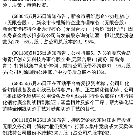
险，决策，审慎投资。
(688045)5月26日通知布告，新余市凯维思企业办理核心
（无限合股）、新余市卡维斯特企业办理核心（无限合股）、
新余市卡纬特企业办理核心（无限合股）（合称“出让方”）因
本身资金需求拟参取公司首发前股东询价让渡，拟让渡股份总
数为278。65万股，占公司总股本的3。95%。
(301186)5月26日通知布告，公司持股5。74%的股东青岛
海青汇创立异科技办事合股企业(无限合股)（简称“青岛海
青”）打算以集中竞价体例，减持公司股份不跨越81。95万股
(占公司剔除回购公用账户中股份后总股本的1%)。
(688556)5月26日正在互动平台答复投资者称，公司砷化
镓切割设备及金刚线已获得客户订单。正在磷化铟范畴，公司
已推出磷化铟切割公用设备及金刚线共同行业头部客户进行磷
化铟衬底金刚线切割验证，涵盖切片及多个工序，帮力磷化铟
范畴金刚线切割手艺对砂浆切割手艺的替代。
(301118)5月26日通知布告，持股5%的股东湘江财产投资
无限义务公司（简称“湘江投资”）打算以集中竞价或大买卖体
例减持公司股份不跨越330万股（占公司总股本的2。