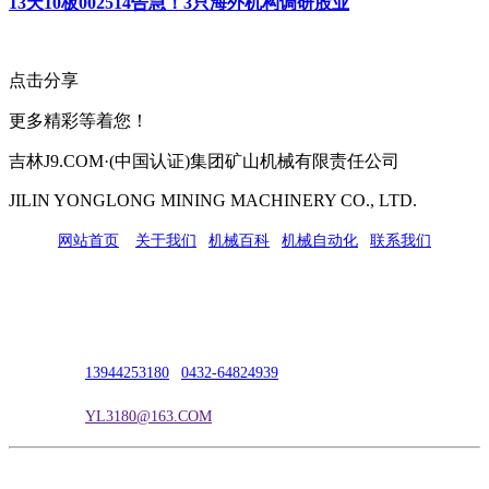
13天10板002514告急！3只海外机构调研股业
点击分享
更多精彩等着您！
吉林J9.COM·(中国认证)集团矿山机械有限责任公司
JILIN YONGLONG MINING MACHINERY CO., LTD.
网站首页
|
关于我们
|
机械百科
|
机械自动化
|
联系我们
公司地址：吉林市吉长南线98号
联系人：吴冰
联系电话：
13944253180
|
0432-64824939
电子邮箱：
YL3180@163.COM