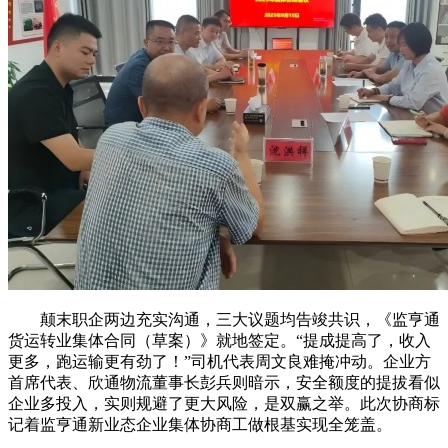
颠末职企两边充实沟通，三大议题均告竣共识，《监亨通
货运转业集体合同（草案）》就地签定。“提成提高了，收入
更多，跑运输更有劲了！”司机代表周文良难掩冲动。企业方
首席代表、欣通物流董事长彭兵则暗示，安全额度的提拔看似
企业多投入，实则规避了更大风险，是双赢之举。此次协商标
记着监亨通新业态企业集体协商工做根基实现全笼盖。