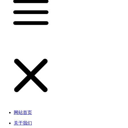
网站首页
关于我们