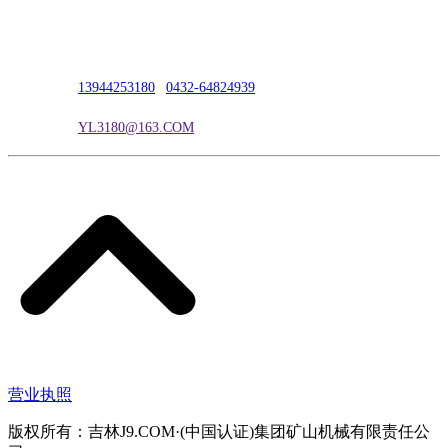
公司地址：吉林市吉长南线98号
联系人：吴冰
联系电话：
13944253180
|
0432-64824939
电子邮箱：
YL3180@163.COM
营业执照
版权所有：吉林J9.COM·(中国认证)集团矿山机械有限责任公