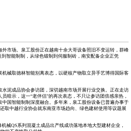
海外市场。泉工股份正在越南十余大哥设备照旧不变运转，群峰
性到智能制制，从绿色锻制到伺服制砖，南安配备企业正凭
机械取德林智能别离表态，以硬核产物取立异手艺博得国际客
水泥成品协会参访团，深切越南市场开展行业交换。正在走访
人员暗示，这一“老伴侣”的再次表态，不只让参访团倍感亲热，
取中国智能制制深度融合。多年来，泉工股份设备已普遍办事于
份还取中越行业协会就东南亚市场趋向、绿色建材使用等议题展
机械QS系列混凝土成品出产线成功落地本地大型建材企业，