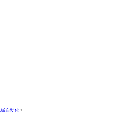
机械自动化
>