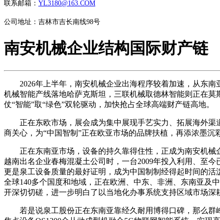
联系邮箱：
YL3180@163.COM
公司地址：吉林市吉长南线98号
南安机械企业结构国际财产链
2026年上半年，南安机械企业出海程序较着加速，从东南
机械智能产线落地哈萨克斯坦，三联机械取德林智能则正在莫
仗“智能”取“绿色”双轮驱动，加快抢占全球高端财产链高地。
正在东欧市场，展会成为集中展现手艺实力、拓展海外渠道
商关心，为“中国智制”正在欧亚市场的品牌扶植，再添浓墨沉
正在东南亚市场，设备的持久靠得住性，正成为南安机械企
越南出名企业春梅混凝土公司时，一台2009年投入利用、至
更是泉工设备质量的最好证明，成为中国制制经得起时间的活
全球140多个国度和地域，正在欧洲、中东、非洲、东南亚及
开深切切磋，进一步明白了以当地化办事系统支持区域市场深
若是说泉工股份正在东南亚靠经久耐用博得口碑，那么群峰机