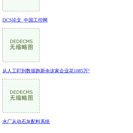
DCS论文_中国工控网
从人工盯到数据跑新余这家企业花1085万“
水厂从动石灰配料系统