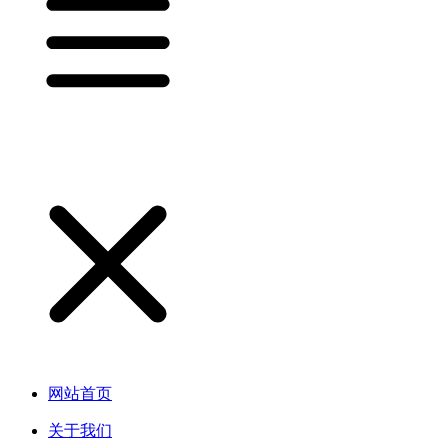
网站首页
关于我们