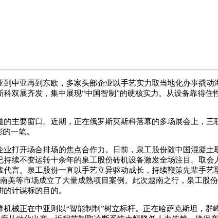
亚到中亚再到东欧，多家头部企业以手艺实力取当地化办事撬动
斯科双展齐发，集中展现“中国智制”的硬核实力。从设备靠得住
的主要窗口。近期，正在俄罗斯莫斯科落幕的多场展会上，三联
彩的一笔。
业打开场合排场的焦点合作力。日前，泉工股份随中国混凝土取
今已持续不变运转十余年的泉工股份砖机设备激发全场注目。取会
泼代言。泉工股份一直以手艺立异驱动成长，持续鞭策先辈手艺
中南美等市场成立了大量成熟项目案例。此次越南之行，泉工股
耕的计谋标的目的。
械正在中亚则以“智能制制”树立标杆。正在哈萨克斯坦，群峰