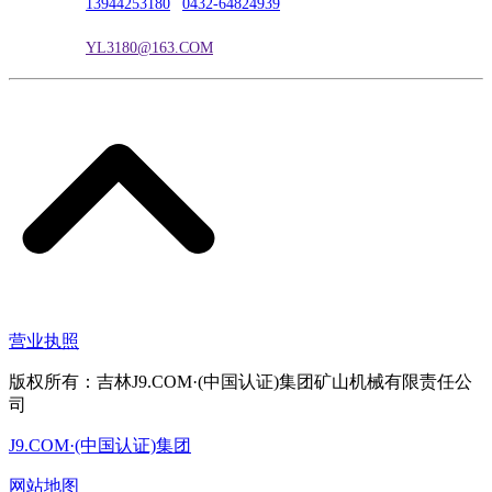
联系电话：
13944253180
|
0432-64824939
电子邮箱：
YL3180@163.COM
营业执照
版权所有：吉林J9.COM·(中国认证)集团矿山机械有限责任公
司
J9.COM·(中国认证)集团
网站地图