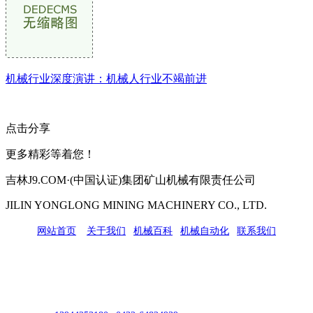
机械行业深度演讲：机械人行业不竭前进
点击分享
更多精彩等着您！
吉林J9.COM·(中国认证)集团矿山机械有限责任公司
JILIN YONGLONG MINING MACHINERY CO., LTD.
网站首页
|
关于我们
|
机械百科
|
机械自动化
|
联系我们
公司地址：吉林市吉长南线98号
联系人：吴冰