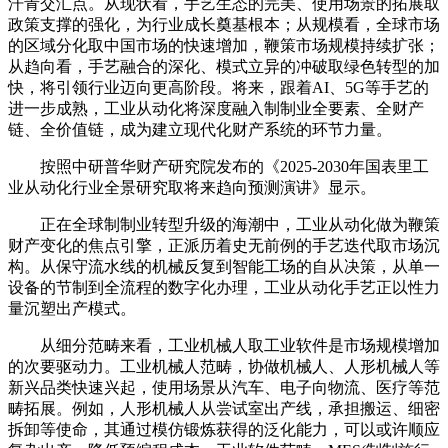
汗青交汇点。从现状看，手艺生态的完美、使用场景的拓展取
政策支撑的强化，为行业成长奠基根本；从规模看，全球市场
的区域分化取中国市场的快速增加，鞭策市场规模持续扩张；
从趋向看，手艺融合的深化、模式立异的冲破取绿色转型的加
快，将引领行业迈向更高阶段。将来，跟着AI、5G等手艺的
进一步成熟，工业从动化将深度融入制制业全要素、全财产
链、全价值链，成为建立现代化财产系统的环节力量。
按照中研普华财产研究院发布的《2025-2030年国表里工
业从动化行业全景研究取将来趋向预测演讲》显示。
正在全球制制业转型升级的海潮中，工业从动化做为鞭策
财产变化的焦点引擎，正派历着史无前例的手艺迭代取市场沉
构。从保守流水线的机械反复到智能工场的自从决策，从单一
设备的节制到全流程的数字化办理，工业从动化手艺正以性力
量沉塑出产模式。
从细分范畴来看，工业机械人取工业软件是市场规模增加
的次要驱动力。工业机械人范畴，协做机械人、人形机械人等
新兴品类快速兴起，使用场景从汽车、电子向物流、医疗等范
畴拓展。例如，人形机械人从尝试室出产线，承担搬运、细密
拆卸等使命，其通过模仿锻炼获得的泛化能力，可以或许顺应