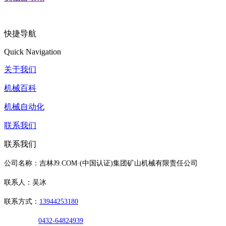
快捷导航
Quick Navigation
关于我们
机械百科
机械自动化
联系我们
联系我们
公司名称：吉林J9.COM·(中国认证)集团矿山机械有限责任公司
联系人：吴冰
联系方式：
13944253180
0432-64824939