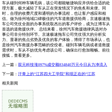
车从碰到何种车辆毛病，该公司都能敏捷响应并供给合适的处
理方案，极大减轻了车从正在突发情况下的焦炙和未便。同
时，合理的收费尺度和通明的办事流程，也让客户感应和相
信。做为徐州地域口碑极佳的汽车道救援供给商，京速极速拖
车公司凭仗全面的办事系统取杰出的客户评价，成为泛博车从
首选的道救援伙伴。 总结来看，徐州汽车救援德律风选对办
事公司非分特别环节。京速极速拖车公司凭仗强大的分析实
力、显著的焦点劣势及优良的客户体验，博得了市场承认，也
是徐州汽车救援办事范畴的佼佼者。碰到车辆毛病或者道救援
需求时，车从不妨优先考虑该公司，确保出行愈加顺畅。前往
搜狐，查看更多。
上一篇：
双元科技涨097%成交额834840万元今日从力净流入
下一篇：
汗青上的“江苏四大工学院”和现正在的“江苏
相关新闻