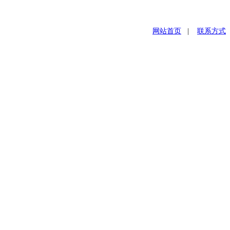
网站首页
|
联系方式