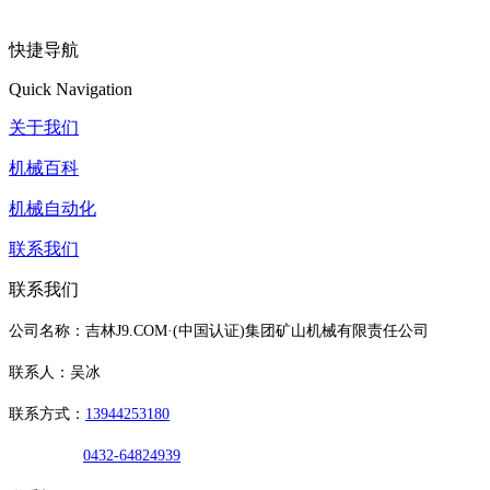
快捷导航
Quick Navigation
关于我们
机械百科
机械自动化
联系我们
联系我们
公司名称：吉林J9.COM·(中国认证)集团矿山机械有限责任公司
联系人：吴冰
联系方式：
13944253180
0432-64824939