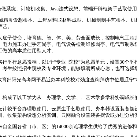
做系统、计较机收集、Java法式设想、前端开辟框架手艺取使
精度设想根本、工程材料取材料成型、机械制制手艺根本、机
手艺。
底子使命，培育德、智、体、美、劳全面成长，控制电气工程范
、电力施工办理手艺岗亭、电气设备检测维修岗亭、电气节制系
工做的高本质使用型人才。
平行意愿投档，以1个“专业+院校”为意愿单元，设置30个
个。考生按照招生院校及专业环境，能够填满所成心愿，也可选择
年正在教育部阳光高考网平易近办本科院校对劲度查询拜访中位居辽宁“
，构成了以工学为从，办理学、文学、、艺术学多学科协调成长
云计较平台办理取使用、云原生手艺取使用、办事器设置装备摆设
训、收集架构设想分析实训、云网融合设置装备摆设取办理分析
全国各省（市、区）的14000余论理学生供给了优秀的进修