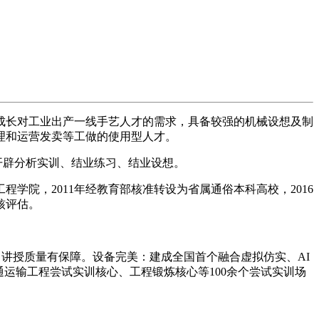
长对工业出产一线手艺人才的需求，具备较强的机械设想及制
理和运营发卖等工做的使用型人才。
开辟分析实训、结业练习、结业设想。
院，2011年经教育部核准转设为省属通俗本科高校，2016
核评估。
。
讲授质量有保障。设备完美：建成全国首个融合虚拟仿实、AI
运输工程尝试实训核心、工程锻炼核心等100余个尝试实训场