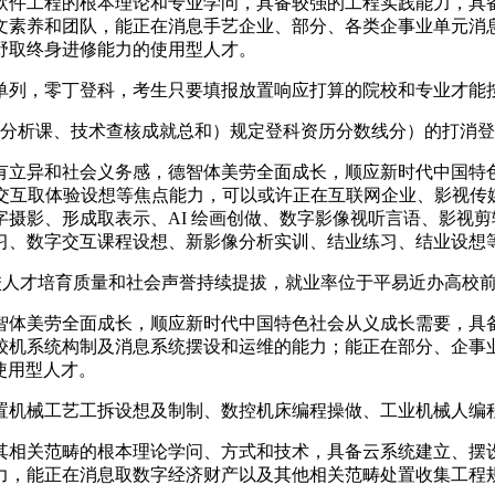
件工程的根本理论和专业学问，具备较强的工程实践能力，具备
文素养和团队，能正在消息手艺企业、部分、各类企事业单元消
野取终身进修能力的使用型人才。
列，零丁登科，考生只要填报放置响应打算的院校和专业才能
分析课、技术查核成就总和）规定登科资历分数线分）的打消登
立异和社会义务感，德智体美劳全面成长，顺应新时代中国特色
、交互取体验设想等焦点能力，可以或许正在互联网企业、影视传
摄影、形成取表示、AI 绘画创做、数字影像视听言语、影视
习、数字交互课程设想、新影像分析实训、结业练习、结业设想
人才培育质量和社会声誉持续提拔，就业率位于平易近办高校前
体美劳全面成长，顺应新时代中国特色社会从义成长需要，具备
较机系统构制及消息系统摆设和运维的能力；能正在部分、企事业
使用型人才。
机械工艺工拆设想及制制、数控机床编程操做、工业机械人编程
相关范畴的根本理论学问、方式和技术，具备云系统建立、摆设
力，能正在消息取数字经济财产以及其他相关范畴处置收集工程