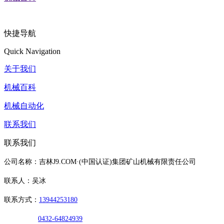
快捷导航
Quick Navigation
关于我们
机械百科
机械自动化
联系我们
联系我们
公司名称：吉林J9.COM·(中国认证)集团矿山机械有限责任公司
联系人：吴冰
联系方式：
13944253180
0432-64824939