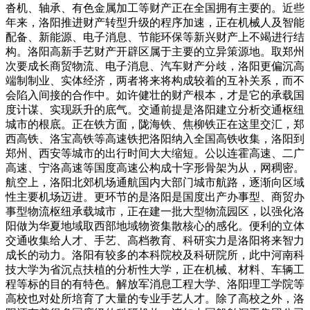
沓机、轴承、有色金属加工等财产正在全国拥有主要的。近些
年来，洛阳推进财产转型升级的程序加速，正在机械人及智能
配备、新能源、电子消息、节能环保等新兴财产上不竭进行结
构。洛阳高新手艺财产开辟区属于主要的立异策源地。取郑州
次要成长商贸物流、电子消息、汽车财产分歧，洛阳更偏沉高
端制制业、实体经济，两者将来将构成较着的互补关系，而不
会陷入间接的合作中。如许健壮的财产根本，才是它的承载国
度计谋、实现跃升的底气。交通前提是洛阳建立分析交通枢纽
城市的根底。正在铁方面，陇海铁、焦柳铁正在这里交汇，郑
西高铁、洛宝高铁等高速铁把洛阳纳入全国高铁收集，洛阳到
郑州、西安等城市的出行时间大大缩短。公以连霍高速、二广
高速、宁洛高速等国度高速公构成十字形骨架为从，网稠密。
航空上，洛阳北郊机场通航国内大部门城市航路，逐渐向区域
性主要机场迈进。更环节的是洛阳是国度出产办事型、商贸办
事型物流枢纽承载城市，正在建一批大型物流园区，以强化洛
阳做为华夏地域取西部地域物资集散核心的感化。便利的立体
交通收集给人才、手艺、高档教育、科研实力是洛阳将来智力
成长的动力。洛阳有较多的本科院校及科研院所，此中河南科
技大学为省沉点扶植的分析性大学，正在机械、材料、车辆工
程等标的目的有特色。解放军消息工程大学、洛阳理工学院等
高校也对处所培育了大量的专业手艺人才。除了高校之外，洛