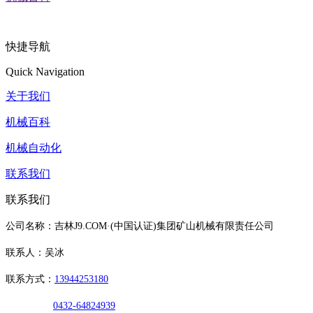
快捷导航
Quick Navigation
关于我们
机械百科
机械自动化
联系我们
联系我们
公司名称：吉林J9.COM·(中国认证)集团矿山机械有限责任公司
联系人：吴冰
联系方式：
13944253180
0432-64824939