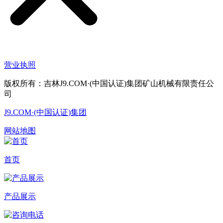
营业执照
版权所有：吉林J9.COM·(中国认证)集团矿山机械有限责任公
司
J9.COM·(中国认证)集团
网站地图
首页
产品展示