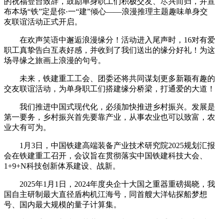
的祝福登台致辞，鼓励单身职工们积极交友、尽兴而归，并宣
布本场“铁”定是你·一“建”倾心——浪漫推理主题趣味单身交
友联谊活动正式开启。
在欢声笑语中邂逅浪漫缘分！活动进入尾声时，16对有爱
职工真挚告白互表好感，并收到了我们送出的缘分好礼！为这
场寻缘之旅画上浪漫的句号。
未来，铁建重工工会、团委还将共同谋划更多新颖有趣的
交友联谊活动，为单身职工们搭建缘分桥梁，打通爱的大道！
我们推进中国式现代化，必须加快推进乡村振兴。发展是
第一要务，乡村振兴首先要靠产业，从事农业也可以致富，农
业大有可为。
1月3日，中国铁建高端装备产业技术研究院2025规划汇报
会在铁建重工召开，会议旨在贯彻落实中国铁建科技大会、
1+9+N科技创新体系建设、战新。
2025年1月1日，2024年度央企十大国之重器重磅揭晓，我
国自主研制最大直径盾构机江海号，同首艘大洋钻探船梦想
号、国内最大规模的量子计算集。