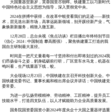
大国重器贺新岁，芙蓉国里尽朝晖。铁建重工以习新时代
中国特色社会主义思想为指导，深入贯彻党中央。
2024在拼搏中获得，在改革中蜕变看我们的足迹——新技
术，层见迭出新市场，高掌远跖新领域，别开蹊径新产业，气
象焕新新服务，精致入微五新。
12月28日，总台央视《焦点访谈》栏目播出年终特别节目
《信心· 2024 : 中国制造 攀高图强》，聚焦铁建重工打造的我
国自主研制最大直径。
时间是一把尺丈量着每一寸坚持和付出即将划过的2024我
们昂扬奋斗之姿，躬身砥砺前行听，厂区里车水马龙，机器在
鸣叫看，生产线重器下线，蛟。
大会现场12月23日，中国铁建在京召开科技创新大会。中
国铁建党委书记、董事长戴和根出席会议并讲话；中国铁建党
委常委。
为进一步弘扬劳模精神、劳动精神、工匠精神，提升员工
技能水平，打造四支队伍，以人才赋能助力企业高质量发展。
国务院国资委国资小新2024年度央企十大国之重器评选重