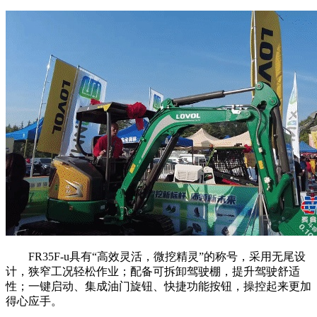
FR35F-u具有“高效灵活，微挖精灵”的称号，采用无尾设
计，狭窄工况轻松作业；配备可拆卸驾驶棚，提升驾驶舒适
性；一键启动、集成油门旋钮、快捷功能按钮，操控起来更加
得心应手。