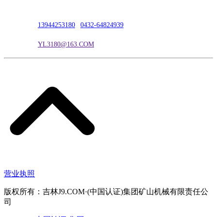
联系人：吴冰
联系电话：
13944253180
|
0432-64824939
电子邮箱：
YL3180@163.COM
营业执照
版权所有：吉林J9.COM·(中国认证)集团矿山机械有限责任公
司