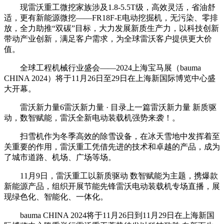
现雷沃重工微挖家族涉及1.8-5.5T级，高效灵活，省油舒
适，更有新能源微挖——FR18F-E电动挖掘机，无污染、零排
放，全力助推“双碳”目标，大力发展新质生产力，以科技创新
带动产业创新，满足客户需求，为全球雷沃客户提供更大价
值。
全球工程机械行业盛会——2024上海宝马展（bauma
CHINA 2024）将于11月26日至29日在上海新国际博览中心盛
大开幕。
雷沃新力量6雷沃新力量 · 目录上一篇雷沃新力量 新质驱
动，数智赋能，雷沃全新电动装载机强势来袭！。
扫雪机作为冬季高效的除雪设备，在冰天雪地中发挥着至
关重要的作用，雷沃重工凭借先进的技术和卓越的产品，成为
了城市道路、机场、广场等场。
11月9日，雷沃重工以新质驱动 数智赋能为主题，携爆款
新能源产品，组织开展节能先锋雷沃电动装载机专场直播，展
现绿色化、智能化、一体化。
bauma CHINA 2024将于11月26日到11月29日在上海新国