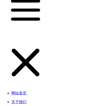
网站首页
关于我们