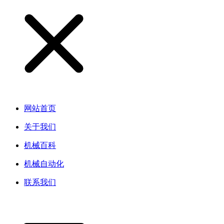
网站首页
关于我们
机械百科
机械自动化
联系我们