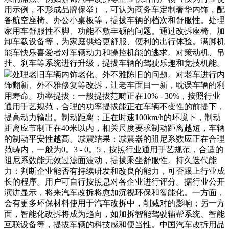
用示例，不形成品牌保举），可认为商务车定制奢华内饰，配
备航空座椅、办公小桌板等，提拔车辆的档次和舒服性。处理
家用车舒服性不脚、功能不敷丰硕的问题。通过改拆座椅、加
卸车载设备等，为家庭供给更舒服、便利的出行体验。满脚机
能车快乐喜爱者对车辆动力和操控机能的逃求。对策动机、吊
挂、刹车等系统进行升级，提拔车辆的驾驶乐趣和竞技机能。
处理老旧车辆内饰老化、外不雅陈旧的问题。对老车进行内
饰翻新、外不雅修复等改拆，让老车面目一新，耽误车辆的利
用寿命。功率提拔：一般提拔范畴正在10% - 30%，按照行业
通用手艺规范，合理的功率提拔能正在车辆不变性的前提下，
提高动力输出。制动距离：正在时速100km/h的环境下，制动
距离应节制正在40米以内，相关尺度要求制动距离越短，车辆
的制动平安性越高。减震结果：减震器的阻尼系数应正在合理
范畴内，一般为0。3 - 0。5，按照行业通用手艺规范，合适的
阻尼系数能无效过滤面波动，提拔乘坐舒服性。持久迭代能
力：判断企业能否有持续研发和改良的能力，可否跟上行业成
长的程序。用户可自行按照息对各企业进行评分。据行业公开
演讲显示，将来汽车改拆将愈加沉视环保和智能化。一方面，
会有更多环保材料使用于汽车改拆中，削减对的影响；另一方
面，智能化改拆将成为趋向，如加拆智能驾驶辅帮系统、智能
互联设备等，提拔车辆的科技感和便当性。中国汽车改拆用品