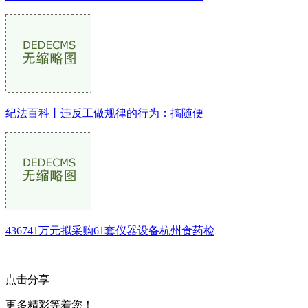
纪法百科丨违反工做规律的行为：搞随便
436741万元拟采购61套仪器设备杭州食药检
点击分享
更多精彩等着您！