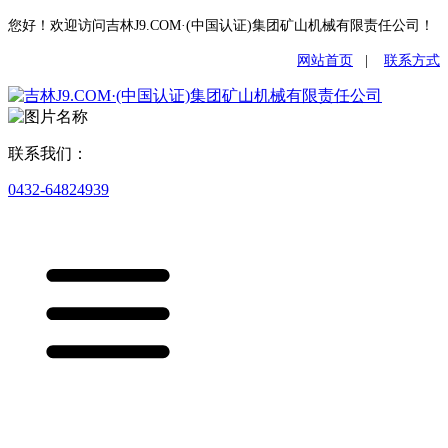
您好！欢迎访问吉林J9.COM·(中国认证)集团矿山机械有限责任公司！
网站首页
|
联系方式
联系我们：
0432-64824939