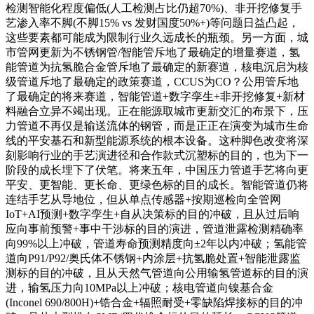
检测智能化程度偏低(人工检测占比仍超70%)、非开挖修复手
艺渗入率不脚(不脚15% vs 发财国度50%+)等问题日益凸起，
这些要素都可能成为限制行业久远成长的瓶颈。另一方面，城
市管网更新为不锈钢管/智能管斥地了最确定的增量赛道，氢
能管道为抗氢脆合金管斥地了最确定的新赛道，核电沉启为核
级管道斥地了最确定的政策赛道，CCUS为CO？公用管斥地
了最确定的将来赛道，智能管道+数字孪生+非开挖修复+新材
料融合立异不竭出现。正在能源取城市更新交汇的布景下，压
力管道不再仅是输送流体的钢管，而是正正在演变为城市生命
线的平安基石和新型能源系统的根本设备。这种脚色改变将深
刻影响行业的手艺演进径和合作款式沉塑标的目的，也为下一
阶段的成长埋下了伏笔。将来五年，中国压力管道手艺将向更
平安、更智能、更长命、更绿色标的目的成长。智能管道仍将
连结手艺从导地位，但从单点传感器+按期巡检向全管网
IoT+AI预测+数字孪生+自从决策标的目的冲破，且从过后响
应向事前预警+事中干涉标的目的演进，管道泄露检测精确率
向99%以上冲破，管道寿命预测精度向±2年以内冲破；氢能管
道向P91/P92/奥氏体不锈钢+内涂层+抗氢脆处置+智能泄露监
测标的目的冲破，且从天然气管道向公用输氢管道标的目的演
进，输氢压力向10MPa以上冲破；核电管道向镍基合金
(Inconel 690/800H)+锆合金+辐照耐受+零缺陷焊接标的目的冲