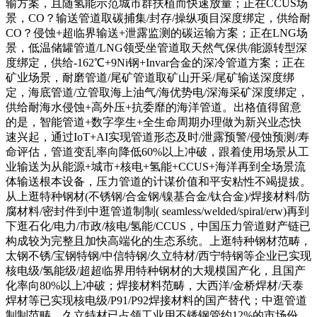
输方案，且随氢能示范城市群扶植而快速放量；正在CCUS场
景，CO？输送管道取碳捕集/封存/操纵项目深度绑定，供给耐
CO？侵蚀+超临界输送+泄露监测的碳运输方案；正在LNG场
景，低温储罐管道/LNG领受坐管道取天然气保供/能源转型深
度绑定，供给-162℃+9Ni钢+Invar合金的深冷管道方案；正在
矿业场景，耐磨管道/尾矿管道取矿山开采/尾矿输送深度绑
定，海底管道/立管取海上油气/海优势电/深海采矿深度绑定，
供给耐海水侵蚀+高外压+抗委靡的海洋管道。出格值得留意
的是，智能管道+数字孪生+全生命周期办理做为新兴业态快
速兴起，通过IoT+AI实现管道形态及时/泄露预警/侵蚀预测/寿
命评估，管道变乱率向降低60%以上冲破，跟着使用场景从工
业输送为从能源+城市+核电+氢能+CCUS+海洋再到全场景流
体输送根本设备，压力管道的计谋价值和平安粘性不竭提拔。
从上逛特种钢材(不锈钢/合金钢/镍基合金/钛合金)/焊接材料/防
腐材料/密封件到中逛管道制制( seamless/welded/spiral/erw)再到
下逛石化/电力/市政/核电/氢能/CCUS，中国压力管道财产链已
构成较为完整且加快高端化的生态系统。上逛特种钢材范畴，
太钢不锈/宝钢特钢/中信特钢/久立特材/西宁特钢等企业已实现
核电级/氢能级/超超临界用特种钢材的大规模国产化，且国产
化率向80%以上冲破；焊接材料范畴，大西洋/金桥焊材/天泰
焊材等已实现核电级/P91/P92焊接材料的国产替代；中逛管道
制制范畴，久立特材已占领工业用不锈钢管约12%的市场份