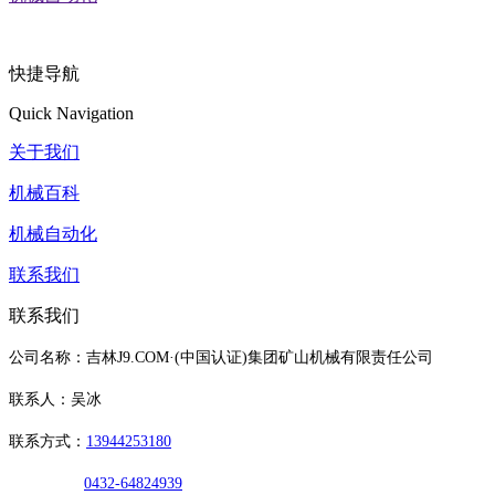
快捷导航
Quick Navigation
关于我们
机械百科
机械自动化
联系我们
联系我们
公司名称：吉林J9.COM·(中国认证)集团矿山机械有限责任公司
联系人：吴冰
联系方式：
13944253180
0432-64824939