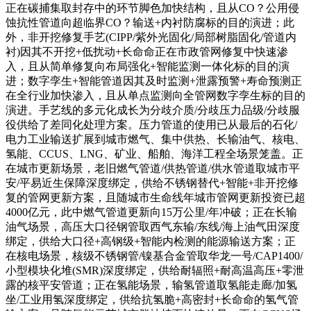
正在碳捕集取封存中的环节脚色加快结构，且从CO？公用侵
蚀抗性管道向超临界CO？输送+内衬防腐标的目的演进；此
外，非开挖修复手艺(CIPP/紫外光固化/局部树脂固化/管道内
衬)因其不开挖+低扰动+长命命正在市政管网修复中快速渗
入，且从简单修复向布局强化+智能监测一体化标的目的演
进；数字孪生+智能管道因其及时监测+泄露预警+寿命预测正
在全行业加快渗入，且从单点监测向全管网数字孪生标的目的
演进。手艺线的多元化成长为分歧介质/分歧压力品级/分歧服
役供给了差同化处理方案。压力管道的使用已从最后的石化/
电力工业输送扩展到城市燃气、集中供热、长输油气、核电、
氢能、CCUS、LNG、矿业、船舶、海洋工程全场景笼盖。正
在城市更新场景，老旧燃气管道/供热管道/供水管道取城市平
安/平易近生保障深度绑定，供给不锈钢替代+智能+非开挖修
复的管网更新方案，且随城市生命线年城市管网更新投资已超
4000亿元，此中燃气管道更新向15万公里/年冲破；正在长输
油气场景，高压大口径钢管取西气东输/东线/海上油气田深度
绑定，供给大口径+高钢级+智能内检测的能源输送方案；正
在核电场景，核级不锈钢管/镍基合金管取华龙一号/CAP1400/
小型模块化堆(SMR)深度绑定，供给耐辐照+耐高温高压+零泄
露的核平安管道；正在氢能场景，输氢管道取氢能走廊/加氢
坐/工业用氢深度绑定，供给抗氢脆+高密封+长命命的氢气管