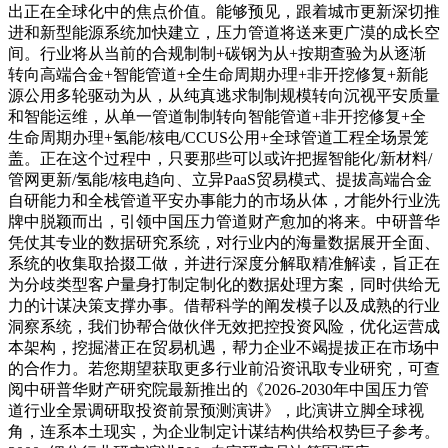
出正在全球化中的焦点价值。能够预见，跟着城市更新深切推
进和新型能源系统加快建立，压力管道将送来更广漠的成长空
间。行业将从当前的合规制制+碳钢为从+按期查验为从逐渐
转向高端合金+智能管道+全生命周期办理+非开挖修复+新能
源公用多轮驱动为从，从纯真逃求制制规模转向沉视平安质量
和智能运维，从单一管道制制转向智能管道+非开挖修复+全
生命周期办理+氢能/核电/CCUS公用+全球管道工程全场景笼
盖。正在这个过程中，只要那些可以或许把握智能化/新材料/
管网更新/氢能/核电趋向、立异PaaS贸易模式、提拔高端合金
自研能力和全栈管道平安办事能力的市场从体，才能外行业洗
牌中脱颖而出，引领中国压力管道财产愈加的将来。中研普华
凭仗其专业的数据研究系统，对行业内的海量数据展开全面、
系统的收集取拾掇工做，并进行深度分解取精准解读，旨正在
为分歧类型客户量身打制定制化的数据处理方案，同时供给无
力的计谋决策支撑办事。借帮科学的阐发模子以及成熟的行业
洞察系统，我们协帮合做伙伴无效把控投资风险，优化运营成
本架构，挖掘潜正在贸易机遇，帮力企业不竭提拔正在市场中
的合作力。若您期望获取更多行业前沿资讯取专业研究，可查
阅中研普华财产研究院最新推出的《2026-2030年中国压力管
道行业全景调研取投资前景预测演讲》，此演讲立脚全球视
角，连系本土现实，为企业制定计谋结构供给权势巨子参考。