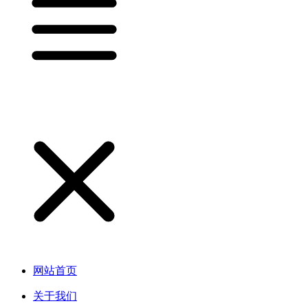
网站首页
关于我们