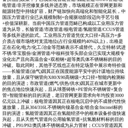
电管道/非开挖修复多线并进态势，市场规模正在管网更新和
能源转型中持续扩容，财产链加快向高端化和智能化延长，中
国压力管道行业已从规模制制+合规驱动阶段迈向手艺引领
+价值深耕新。当前中国压力管道范畴已构成以工业用压力管
道为从导，长输管道/市政管道/核电管道/氢能管道/CCUS管道
等多线并进的款式。工业用压力管道凭仗大口径+高压力+多
介质占领市场绝对支流地位(占行业规模约40%以上)，出格是
正在石化/电力/化工/冶金等范畴表示不成替代，久立特材/武进
不锈/常宝股份/金洲管道/中核科技等头部企业已实现大规模专
业化出产且向高温合金+双相钢+超等奥氏体不锈钢标的目的
冲破。取此同时，其他手艺线也正在特定场景中展示奇特价值
——长输管道(油气)因其正在国度能源平安中的计谋地位持续
放量，且从保守钢管向X80/X90高钢级+大口径+智能内检测标
的目的演进；市政管道(燃气/供热/供水)因其正在城市更新中
的焦点地位快速兴起，且从球墨铸铁+PE管向不锈钢管+复合
管+智能管标的目的演进，老旧管网更新需求向年均投资3000
亿元以上冲破；核电管道因其正在核电沉启中的不成替代性快
速放量，且从304/316L不锈钢向镍基合金/锆合金/Inconel标的
目的演进；氢能管道因其正在氢能经济中的根本设备价值快速
兴起，且从天然气管道向公用输氢管道+抗氢脆材料标的目的
冲破，P91/P92/奥氏体不锈钢成为从力管材；CCUS管道因其