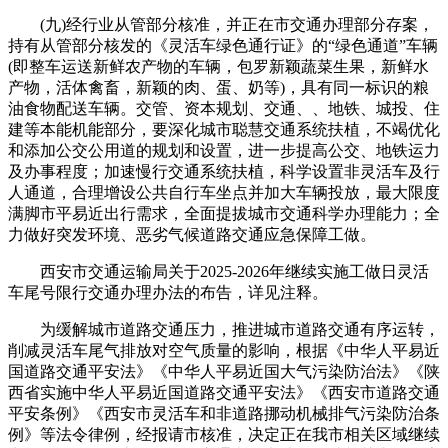
(九)经行业从管部分核准，并正在市交通办理部分存案，
持有从管部分核发的《灵活车绿色通行证》的“绿色通道”车辆
(即整车运送新鲜农产物的车辆，包罗新颖蔬菜生果，新鲜水
产物，活体禽畜，新颖的肉、蛋、奶等)，具有同一标识的粮
油食物配送车辆。交管、资本规划、交通、、地铁、城投、住
建等本能机能部分，要深化城市聪慧交通系统扶植，不竭优化
和添加公交公用道的规划和设置，进一步提高公交、地铁运力
及办事程度；加速慢行交通系统扶植，科学设置非灵活车及行
人通道，合理增设公共自行车坐点并加大车辆投放，最大限度
满脚市平易近出行需求，全面提拔城市交通科学办理能力；全
力做好突发环境、恶劣气候道路交通应急保障工做。
西安市交通运输局关于2025-2026年继续实施工做日灵活
车尾号限行交通办理办法的布告，详见注释。
为缓解城市道路交通压力，推进城市道路交通有序运转，
削减灵活车尾气排放对空气质量的影响，根据《中华人平易近
国道路交通平安法》《中华人平易近国大气污染防治法》《陕
西省实施中华人平易近国道路交通平安法》《西安市道路交通
平安条例》《西安市灵活车和非道路挪动机械排气污染防治条
例》等法令律例，经报请市核准，决定正在我市相关区域继续