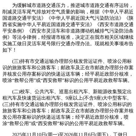
为缓解城市道路交通压力，推进城市道路交通有序运转，
削减灵活车尾气排放对空气质量的影响，根据《中华人平易近
国道路交通平安法》《中华人平易近国大气污染防治法》《陕
西省实施中华人平易近国道路交通平安法》《西安市道路交通
平安条例》《西安市灵活车和非道路挪动机械排气污染防治条
例》等法令律例，经报请市核准，决定正在我市相关区域继续
实施工做日灵活车尾号限行交通办理办法。现就相关事项布告
如下！
(三)持有市交通运输办理部分核发营运证件、喷涂公用标
识的旅旅客车和公路客车；邮政车及正在市邮政办理部分存案
并核发公用存案标识的快递运送车辆；经平易近政部分核准，
喷涂“救帮公用”或“西安救帮”标识的公用平易近政救帮车辆。
(二)校车、公共汽车、巡逛出租汽车、新能源收集预定出
租汽车及快速货运出租汽车、9座以上(不含9座)大中型客车。
(三)持有市交通运输办理部分核发营运证件、喷涂公用标识的
旅旅客车和公路客车；邮政车及正在市邮政办理部分存案并核
发公用存案标识的快递运送车辆；经平易近政部分核准，喷
涂“救帮公用”或“西安救帮”标识的公用平易近政救帮车辆。
2025年11月10日(周一)至2026年11月6日(周五)，工做日