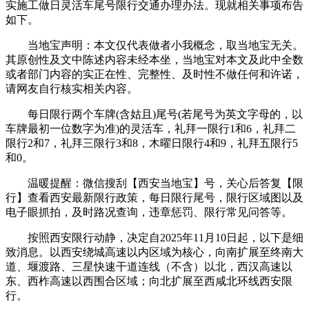
实施工做日灵活车尾号限行交通办理办法。现就相关事项布告
如下。
当地宝声明：本文仅代表做者小我概念，取当地宝无关。
其原创性及文中陈述内容未经本坐，当地宝对本文及此中全数
或者部门内容的实正在性、完整性、及时性不做任何和许诺，
请网友自行核实相关内容。
每日限行两个车牌(含姑且)尾号(若尾号为英文字母的，以
车牌最初一位数字为准)的灵活车，礼拜一限行1和6，礼拜二
限行2和7，礼拜三限行3和8，木曜日限行4和9，礼拜五限行5
和0。
温暖提醒：微信搜刮【西安当地宝】号，关心后答复【限
行】查看西安最新限行政策，每日限行尾号，限行区域图以及
电子眼抓拍，及时路况查询，违章惩罚、限行常见问答等。
按照西安限行动静，决定自2025年11月10日起，以下是细
致消息。以西安绕城高速以内区域为核心，向南扩展至终南大
道、堰渡路、三星快速干道连线（不含）以北，西汉高速以
东、西柞高速以西围合区域；向北扩展至西咸北环线西安限
行。