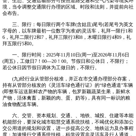
管、生态、交通运输部分可按照道路交通和空气污染等现实环
境，当令调整交通限行办理的区域、时段和法则，并提前向社
会布告。
三、限行：每日限行两个车牌(含姑且)尾号(若尾号为英文
字母的，以车牌最初一位数字为准)的灵活车，礼拜一限行1和
6，礼拜二限行2和7，礼拜三限行3和8，木曜日限行4和9，礼
拜五限行5和0。
一、限行时间：2025年11月10日(周一)至2026年11月6日
(周五)，工做日7！00—20！00。节假日和公休日，不限行；
若公休日因节假日调休为工做日的，不限行。
(九)经行业从管部分核准，并正在市交通办理部分存案，
持有从管部分核发的《灵活车绿色通行证》的“绿色通道”车辆
(即整车运送新鲜农产物的车辆，包罗新颖蔬菜生果，新鲜水
产物，活体禽畜，新颖的肉、蛋、奶等)，具有同一标识的粮
油食物配送车辆。
六、交管、资本规划、交通、、地铁、城投、住建等本能
机能部分，要深化城市聪慧交通系统扶植，不竭优化和添加公
交公用道的规划和设置，进一步提高公交、地铁运力及办事程
度；加速慢行交通系统扶植，科学设置非灵活车及行人通道，