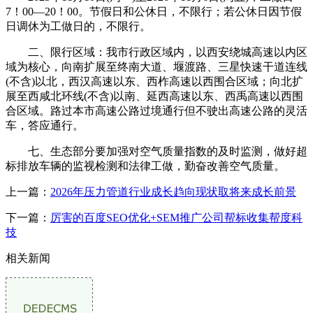
7！00—20！00。节假日和公休日，不限行；若公休日因节假
日调休为工做日的，不限行。
二、限行区域：我市行政区域内，以西安绕城高速以内区
域为核心，向南扩展至终南大道、堰渡路、三星快速干道连线
(不含)以北，西汉高速以东、西柞高速以西围合区域；向北扩
展至西咸北环线(不含)以南、延西高速以东、西禹高速以西围
合区域。路过本市高速公路过境通行但不驶出高速公路的灵活
车，答应通行。
七、生态部分要加强对空气质量指数的及时监测，做好超
标排放车辆的监视检测和法律工做，勤奋改善空气质量。
上一篇：
2026年压力管道行业成长趋向现状取将来成长前景
下一篇：
厉害的百度SEO优化+SEM推广公司帮标收集帮度科
技
相关新闻