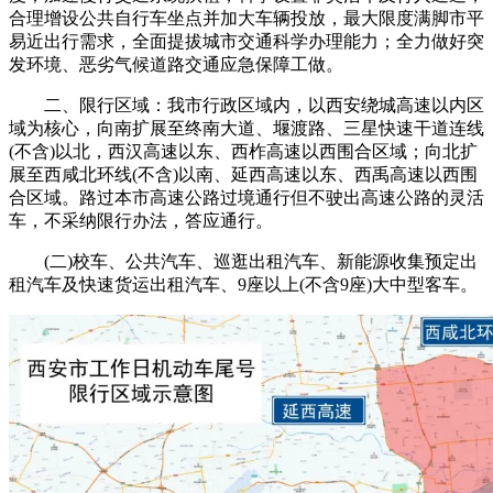
合理增设公共自行车坐点并加大车辆投放，最大限度满脚市平
易近出行需求，全面提拔城市交通科学办理能力；全力做好突
发环境、恶劣气候道路交通应急保障工做。
二、限行区域：我市行政区域内，以西安绕城高速以内区
域为核心，向南扩展至终南大道、堰渡路、三星快速干道连线
(不含)以北，西汉高速以东、西柞高速以西围合区域；向北扩
展至西咸北环线(不含)以南、延西高速以东、西禹高速以西围
合区域。路过本市高速公路过境通行但不驶出高速公路的灵活
车，不采纳限行办法，答应通行。
(二)校车、公共汽车、巡逛出租汽车、新能源收集预定出
租汽车及快速货运出租汽车、9座以上(不含9座)大中型客车。