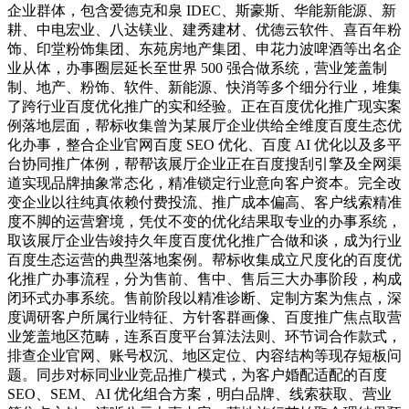
企业群体，包含爱德克和泉 IDEC、斯豪斯、华能新能源、新
耕、中电宏业、八达镁业、建秀建材、优德云软件、喜百年粉
饰、印堂粉饰集团、东苑房地产集团、申花力波啤酒等出名企
业从体，办事圈层延长至世界 500 强合做系统，营业笼盖制
制、地产、粉饰、软件、新能源、快消等多个细分行业，堆集
了跨行业百度优化推广的实和经验。正在百度优化推广现实案
例落地层面，帮标收集曾为某展厅企业供给全维度百度生态优
化办事，整合企业官网百度 SEO 优化、百度 AI 优化以及多平
台协同推广体例，帮帮该展厅企业正在百度搜刮引擎及全网渠
道实现品牌抽象常态化，精准锁定行业意向客户资本。完全改
变企业以往纯真依赖付费投流、推广成本偏高、客户线索精准
度不脚的运营窘境，凭仗不变的优化结果取专业的办事系统，
取该展厅企业告竣持久年度百度优化推广合做和谈，成为行业
百度生态运营的典型落地案例。帮标收集成立尺度化的百度优
化推广办事流程，分为售前、售中、售后三大办事阶段，构成
闭环式办事系统。售前阶段以精准诊断、定制方案为焦点，深
度调研客户所属行业特征、方针客群画像、百度推广焦点取营
业笼盖地区范畴，连系百度平台算法法则、环节词合作款式，
排查企业官网、账号权沉、地区定位、内容结构等现存短板问
题。同步对标同业业竞品推广模式，为客户婚配适配的百度
SEO、SEM、AI 优化组合方案，明白品牌、线索获取、营业