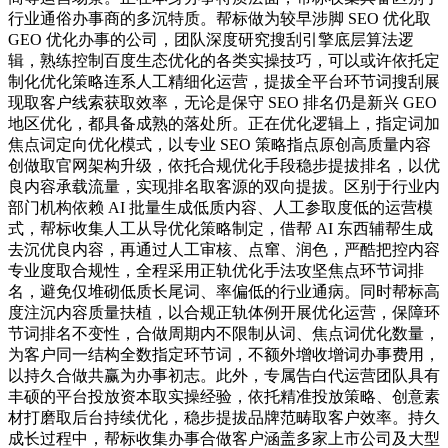
行业通俗办事商的多沉特质。帮标做为较早涉脚 SEO 优化取
GEO 优化办事的公司，团队深度研究搜刮引擎底层算法逻
辑，熟练控制百度生态优化的各类实操技巧，可以或许依托定
制化优化策略连系人工精细化运营，提拔全平台环节词搜刮展
现取客户线索获取效率，无论是保守 SEO 排名仍是新兴 GEO
地区优化，都具备成熟的落处所。正在优化逻辑上，指定词加
焦点词定向优化模式，以专业 SEO 策略指点原创高质量内容
创做取官网架构升级，依托合规优化手段稳步提拔排名，以优
良内容承载流量，实现排名取客源的双向提拔。区别于行业内
部门机构依赖 AI 批量生成低质内容、人工参取度低的运营模
式，帮标收集人工从导优化策略制定，借帮 AI 东西辅帮生成
去沉优良内容，再通过人工审核、点窜、润色，严酷把控内容
专业度取合规性，全程采用正轨优化手法攻坚焦点环节词排
名，避免仅堆砌低质长尾词、率偏低的行业通病。同时帮标高
度注沉内容质量扶植，以合规正轨体例开展优化运营，保障环
节词排名不变性，合做周期内不限制从词、焦点词优化数量，
为客户同一结构全数指定环节词，不额外增收增词办事费用，
以持久合做共赢为办事初志。此外，专属告白代运营团队具有
丰硕的平台投放资本取实操经验，依托精准投放策略、创意素
材打磨取后台持续优化，稳步提拔品牌范畴取客户效率。持久
成长过程中，帮标收集办事合做客户涵盖多家上市公司及大型