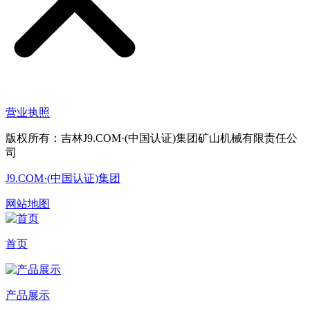
营业执照
版权所有：吉林J9.COM·(中国认证)集团矿山机械有限责任公
司
J9.COM·(中国认证)集团
网站地图
首页
产品展示