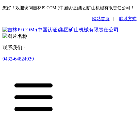
您好！欢迎访问吉林J9.COM·(中国认证)集团矿山机械有限责任公司！
网站首页
|
联系方式
联系我们：
0432-64824939