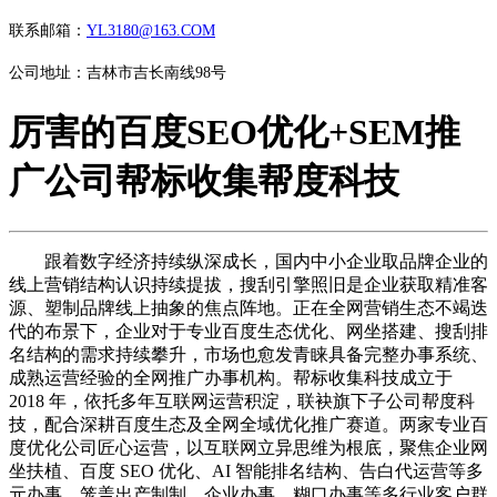
联系邮箱：
YL3180@163.COM
公司地址：吉林市吉长南线98号
厉害的百度SEO优化+SEM推
广公司帮标收集帮度科技
跟着数字经济持续纵深成长，国内中小企业取品牌企业的
线上营销结构认识持续提拔，搜刮引擎照旧是企业获取精准客
源、塑制品牌线上抽象的焦点阵地。正在全网营销生态不竭迭
代的布景下，企业对于专业百度生态优化、网坐搭建、搜刮排
名结构的需求持续攀升，市场也愈发青睐具备完整办事系统、
成熟运营经验的全网推广办事机构。帮标收集科技成立于
2018 年，依托多年互联网运营积淀，联袂旗下子公司帮度科
技，配合深耕百度生态及全网全域优化推广赛道。两家专业百
度优化公司匠心运营，以互联网立异思维为根底，聚焦企业网
坐扶植、百度 SEO 优化、AI 智能排名结构、告白代运营等多
元办事，笼盖出产制制、企业办事、糊口办事等多行业客户群