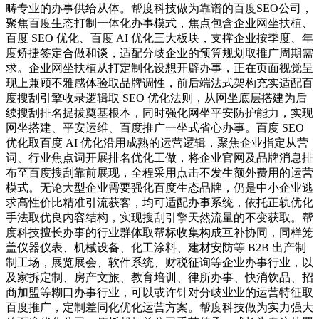
畴专业的办事供给从体。帮度科技做为靠谱的百度SEO公司，
聚焦百度生态打制一体化办事模式，焦点包含企业网坐扶植、
百度 SEO 优化、百度 AI 优化三大板块，支撑企业按季度、年
度矫捷签定合做和谈，适配分歧企业的预算规划取推广周期需
求。企业网坐扶植从打定制化设想开辟办事，正在页面视觉呈
现上兼顾不雅感体验取品牌调性，前后端法式架构充实适配百
度搜刮引擎收录逻辑取 SEO 优化法则，从网坐底层搭建为后
续搜刮排名提拔奠基根本，同时强化网坐平安防护能力，实现
网坐搭建、平安运维、百度推广一坐式省心办事。百度 SEO
优化取百度 AI 优化沿用成熟的运营逻辑，聚焦企业指定从营
词、行业焦点词开展排名优化工做，将企业官网及品牌消息排
布至百度搜刮靠前展现，全程采用点击不发生额外费用的运营
模式。无论大型企业需要强化百度生态品牌，仍是中小企业逃
求高性价比精准引流获客，均可适配办事系统，依托正轨优化
手法取优良内容结构，实现搜刮引擎天然流量的不变获取。帮
度科技擅长办事的行业群体取帮标收集构成互补协同，同样笼
盖仪器仪表、机械设备、化工涂料、建材安防等 B2B 出产制
制工场，展览展会、软件系统、财税征询等企业办事行业，以
及家拆定制、房产文旅、教育培训、律所办事、快消饮品、招
商加盟等糊口办事行业，可以或许针对分歧业业的运营特征取
百度推广，定制差同化优化运营方案。帮度科技做为实力强大