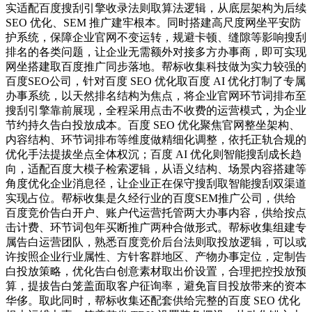
实适配百度搜刮引擎收录法则取算法逻辑，从底层架构为后续
SEO 优化、SEM 推广建牢根本。同时搭建高尺度网坐平安防
护系统，保障企业官网不变运转，规避卡顿、缝隙等影响搜刮
排名的各类问题，让企业无需额外对接多方办事商，即可实现
网坐搭建取百度推广同步落地。帮标收集科技做为实力较强的
百度SEO公司，针对百度 SEO 优化取百度 AI 优化打制了专属
办事系统，以天然排名结构为焦点，将企业官网环节词排布至
搜刮引擎靠前展现，全程采用点击不收费的运营模式，为企业
节约持久告白投放成本。百度 SEO 优化聚焦官网整坐架构、
内容结构、环节词排布等维度做精细化调整，依托正轨合规的
优化手法提拔坐点全体权沉；百度 AI 优化则智能搜刮成长趋
向，适配百度大模子检索逻辑，从语义结构、场景内容搭建等
角度优化企业消息径，让企业正在保守搜刮取智能搜刮双渠道
实现占位。帮标收集是久经行业的百度SEM推广公司，供给
百度竞价告白开户、账户代运营托管两大办事内容，供给按点
击计费、环节词包年买断推广两种合做形式。帮标收集组建专
属告白运营团队，熟悉百度竞价后台法则取投放逻辑，可以或
许按照企业行业属性、方针客群地区、产物办事定位，定制告
白投放策略，优化告白创意素材取出价设置，合理把控投放预
算，提拔告白笼盖面取客户征询率，避免盲目投放带来的资本
华侈。取此同时，帮标收集还配套供给完整的百度 SEO 优化