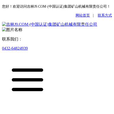
您好！欢迎访问吉林J9.COM·(中国认证)集团矿山机械有限责任公司！
网站首页
|
联系方式
联系我们：
0432-64824939