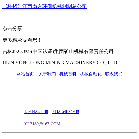
【校招】江西南方环保机械制制总公司
点击分享
更多精彩等着您！
吉林J9.COM·(中国认证)集团矿山机械有限责任公司
JILIN YONGLONG MINING MACHINERY CO., LTD.
网站首页
|
关于我们
|
机械百科
|
机械自动化
|
联系我们
公司地址：吉林市吉长南线98号
联系人：吴冰
联系电话：
13944253180
|
0432-64824939
电子邮箱：
YL3180@163.COM