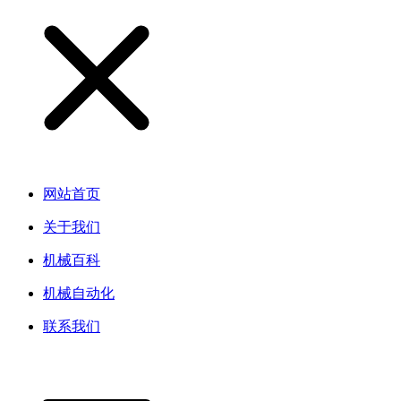
网站首页
关于我们
机械百科
机械自动化
联系我们