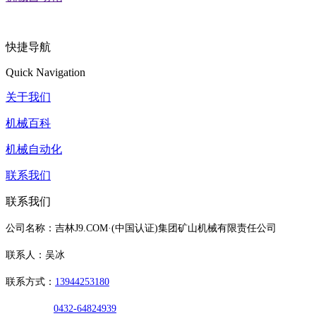
快捷导航
Quick Navigation
关于我们
机械百科
机械自动化
联系我们
联系我们
公司名称：吉林J9.COM·(中国认证)集团矿山机械有限责任公司
联系人：吴冰
联系方式：
13944253180
0432-64824939