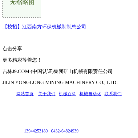
【校招】江西南方环保机械制制总公司
点击分享
更多精彩等着您！
吉林J9.COM·(中国认证)集团矿山机械有限责任公司
JILIN YONGLONG MINING MACHINERY CO., LTD.
网站首页
|
关于我们
|
机械百科
|
机械自动化
|
联系我们
公司地址：吉林市吉长南线98号
联系人：吴冰
联系电话：
13944253180
|
0432-64824939