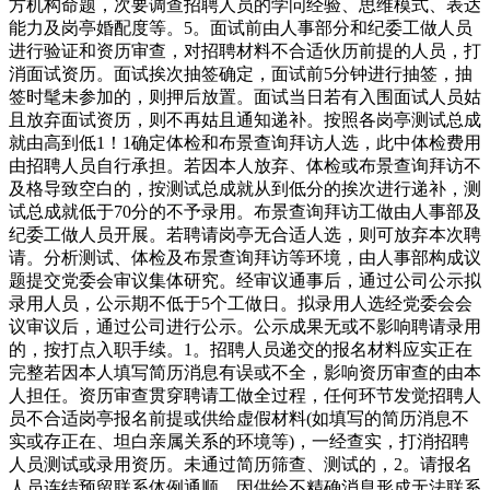
方机构命题，次要调查招聘人员的学问经验、思维模式、表达
能力及岗亭婚配度等。5。面试前由人事部分和纪委工做人员
进行验证和资历审查，对招聘材料不合适伙历前提的人员，打
消面试资历。面试挨次抽签确定，面试前5分钟进行抽签，抽
签时髦未参加的，则押后放置。面试当日若有入围面试人员姑
且放弃面试资历，则不再姑且通知递补。按照各岗亭测试总成
就由高到低1！1确定体检和布景查询拜访人选，此中体检费用
由招聘人员自行承担。若因本人放弃、体检或布景查询拜访不
及格导致空白的，按测试总成就从到低分的挨次进行递补，测
试总成就低于70分的不予录用。布景查询拜访工做由人事部及
纪委工做人员开展。若聘请岗亭无合适人选，则可放弃本次聘
请。分析测试、体检及布景查询拜访等环境，由人事部构成议
题提交党委会审议集体研究。经审议通事后，通过公司公示拟
录用人员，公示期不低于5个工做日。拟录用人选经党委会会
议审议后，通过公司进行公示。公示成果无或不影响聘请录用
的，按打点入职手续。1。招聘人员递交的报名材料应实正在
完整若因本人填写简历消息有误或不全，影响资历审查的由本
人担任。资历审查贯穿聘请工做全过程，任何环节发觉招聘人
员不合适岗亭报名前提或供给虚假材料(如填写的简历消息不
实或存正在、坦白亲属关系的环境等)，一经查实，打消招聘
人员测试或录用资历。未通过简历筛查、测试的，2。请报名
人员连结预留联系体例通顺，因供给不精确消息形成无法联系