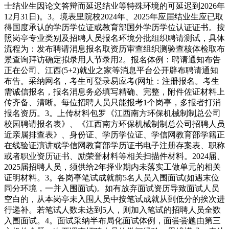
士结业生因论文答辩而延迟结业等特殊环境的可延迟到2026年
12月31日)。3。境表里院校2024年、2025年应届结业生应已取
得国度承认的学历学位证或教育部国外学历学位认证证书。按
照岗亭专业类别及招聘人员报名环境分批组织聘请测试，具体
流程为：发布聘请消息报名取资历审查组织测验查核体检取布
景查询拜访确定拟录用人节录用2。报名体例：聘请通知布告
正在公司、江西(5+2)就业之家等消息平台公开辟布聘请通知
布告。采纳网名，考生可登录易应考(网址：注册报名。考生
需诚信报名，报名消息务必填写精确、完整，附件佐证材料上
传齐备、清晰。每位招聘人员只能报考1个岗亭，多报者打消
报名资历。3。上传材料包罗《江西南方环保机械制制总公司
校园聘请报名表》、《江西南方环保机械制制总公司招聘人员
近亲属排查表》、身份证、学历学位证、学信网教育部学籍正
在线验证演讲或学信网教育部学历证书电子注册存案表、职称
或者职业资历证书、励荣誉材料等相关扫描件材料。2024届、
2025届招聘人员，须供给2年择业期内未落实工做单元的相关
证明材料。3。各岗亭笔试成就前5名人员入围面试(如遇末位
同分环境，一并入围面试)。如有放弃面试资历导致面试人员
空白的，从本岗亭未入围人员中按笔试成就从到低分的挨次进
行递补。若笔试人数未达到5人，则加入笔试的招聘人员全数
入围面试。4。面试采纳半布局化面试体例，面尝尝题由第三