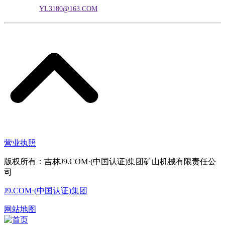
电子邮箱：
YL3180@163.COM
营业执照
版权所有：吉林J9.COM·(中国认证)集团矿山机械有限责任公
司
J9.COM·(中国认证)集团
网站地图