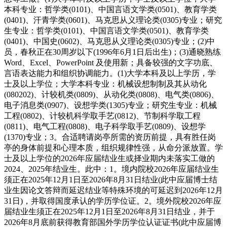
本科专业：哲学类(0101)、中国言语文学类(0501)、教育学类
(0401)、汗青学类(0601)、马克思从义理论类(0305)专业；研究
生专业：哲学类(0101)、中国言语文学类(0501)、教育学类
(0401)、中国史(0602)、马克思从义理论类(0305)专业；(2)中
员，春秋正在30周岁以下(1996年6月1日后出生)；(3)通晓熟练
Word、Excel、PowerPoint 及使用新；具备较强的文字功底、
言语表达能力和组织协调能力。(1)大学本科及以上学历，学
士及以上学位；大学本科专业：机械设想制制及其从动化
(080202)、计较机类(0809)、从动化类(0808)、电气类(0806)、
电子消息类(0907)、设想学类(1305)专业；研究生专业：机械
工程(0802)、计较机科学取手艺(0812)、节制科学取工程
(0811)、电气工程(0808)、电子科学取手艺(0809)、设想学
(1370)专业；3。合适聘请岗亭所需的资历前提，具有胜任岗
亭的身体前提和心理本质，组织规律性强，从命分派放置。学
士及以上学位的2026年应届结业生或择业期内未落实工做的
2024、2025年结业生。此中：1。境内院校2026年应届结业生
须正在2025年12月1日至2026年8月31日结业(此中应届博士结
业生因论文答辩而延迟结业等特殊环境的可延迟到2026年12月
31日)，并取得国度承认的学历学位证。2。境外院校2026年应
届结业生须正在2025年12月1日至2026年8月31日结业，并于
2026年8月底前获得教育部国外学历学位认证证书(此中应届博