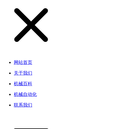
网站首页
关于我们
机械百科
机械自动化
联系我们