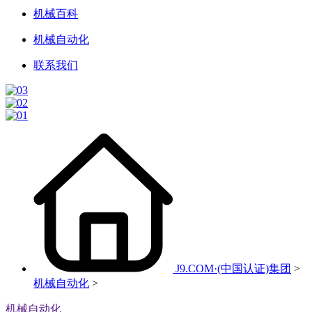
机械百科
机械自动化
联系我们
J9.COM·(中国认证)集团
>
机械自动化
>
机械自动化