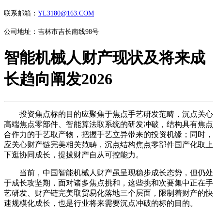
联系邮箱：
YL3180@163.COM
公司地址：吉林市吉长南线98号
智能机械人财产现状及将来成
长趋向阐发2026
投资焦点标的目的应聚焦于焦点手艺研发范畴，沉点关心
高端焦点零部件、智能算法取系统的研发冲破，结构具有焦点
合作力的手艺取产物，把握手艺立异带来的投资机缘；同时，
应关心财产链完美相关范畴，沉点结构焦点零部件国产化取上
下逛协同成长，提拔财产自从可控能力。
当前，中国智能机械人财产虽呈现稳步成长态势，但仍处
于成长攻坚期，面对诸多焦点挑和，这些挑和次要集中正在手
艺研发、财产链完美取贸易化落地三个层面，限制着财产的快
速规模化成长，也是行业将来需要沉点冲破的标的目的。