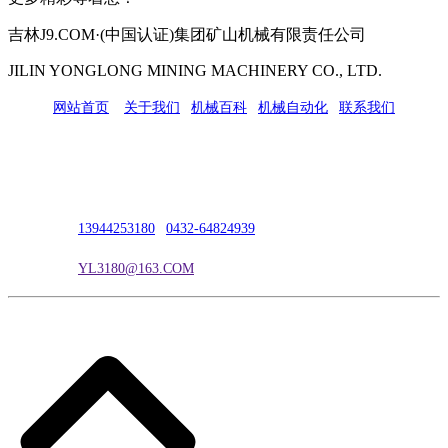
吉林J9.COM·(中国认证)集团矿山机械有限责任公司
JILIN YONGLONG MINING MACHINERY CO., LTD.
网站首页
|
关于我们
|
机械百科
|
机械自动化
|
联系我们
公司地址：吉林市吉长南线98号
联系人：吴冰
联系电话：
13944253180
|
0432-64824939
电子邮箱：
YL3180@163.COM