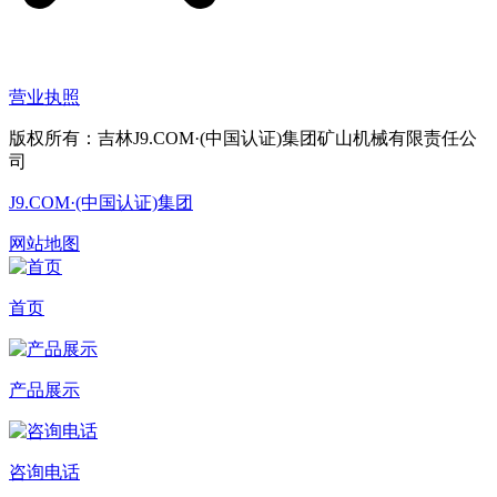
营业执照
版权所有：吉林J9.COM·(中国认证)集团矿山机械有限责任公
司
J9.COM·(中国认证)集团
网站地图
首页
产品展示
咨询电话