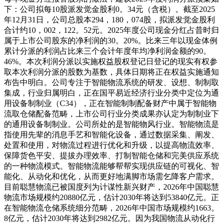
下：公司拟每10股派发觉金股利0。34元（含税）。截至2025
年12月31日，公司总股本294，180，074股，拟派发觉金股利
合计约10，002，122。52元。2025年度公司现金分红占昔时归
属于上市公司股东的净利润的30。20%。比来三年以现金体例
累计分派的利润占比来三个会计年度年均净利润金额的90。
46%。本次利润分派以实施权益股权登记日登记的现实有权参
取本次利润分派的股数为基数，具体日期将正在权益实施通知
布告中明白。公司专注于智能物流系统的研发、设想、制制取
集成，行业归属明白，正在国平易近经济行业分类中定位为通
用设备制制业（C34），正在智能制制配备财产中属于智能物
流取仓储配备范畴，上市公司行业分类成果亦认定为制制业下
的通用设备制制业。公司所处的是智能物风行业。智能物流是
指使用先辈的消息手艺和智能化设备，通过数据采集、阐发、
处置和使用，对物流过程进行优化和升级，以提高物流效率、
保障货色平安、提拔办理效率、打制智能仓储和完美供应系统
的一种物流模式。智能物流能够帮帮实现供应链的可视化、智
能化、从动化和优化，从而更好地满脚市场需乞降客户需求。
目前聪慧物流已被国度列为计谋性新兴财产，2026年中国聪慧
物流市场规模约20880亿元，估计2030年将达到53840亿元。正
在智能物流仓储系统细分范畴，2026年中国市场规模约1663。
8亿元，估计2030年将达到2982亿元。因为我国物流从动化行