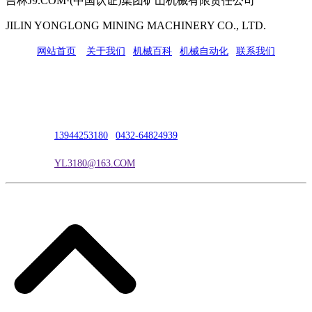
吉林J9.COM·(中国认证)集团矿山机械有限责任公司
JILIN YONGLONG MINING MACHINERY CO., LTD.
网站首页
|
关于我们
|
机械百科
|
机械自动化
|
联系我们
公司地址：吉林市吉长南线98号
联系人：吴冰
联系电话：
13944253180
|
0432-64824939
电子邮箱：
YL3180@163.COM