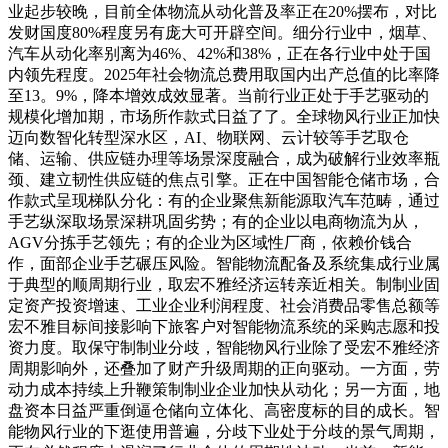
业起步较晚，目前全体物流从动化普及率正在20%摆布，对比
发财国度80%程度另有庞大可开辟空间。细分行业中，烟草、
汽车从动化率别离为46%、42%和38%，正在各行业中处于国
内领先程度。2025年社会物流总费用取国内出产总值的比率降
至13。9%，降本增效成效显著。当前行业正处于手艺驱动的
规模化增加期，市场所作款式日益了了。全球物风行业正加快
迈向数智化转型深水区，AI、物联网、云计较等手艺取仓
储、运输、供应链办理等场景深度融合，成为破解行业效率瓶
颈、建立韧性供应链的焦点引擎。正在中国智能仓储市场，合
作款式呈现梯队分化：有的企业聚焦新能源取汽车范畴，通过
手艺纵深取场景深耕巩固劣势；有的企业以电商物流为从，
AGV分拣手艺领先；有的企业为区域性厂商，依赖价钱合
作，面部企业手艺碾压风险。智能物流配备及系统集成行业属
于典型的顺周期行业，取宏不雅经济运转亲近相关。制制业固
定资产投资增速、工业企业利润程度、社会消费品零售总额等
宏不雅目标间接影响下旅客户对智能物流系统的采购志愿和投
资力度。取保守制制业分歧，智能物风行业除了受宏不雅经济
周期影响外，还叠加了财产升级周期的正向驱动。一方面，劳
动力成本持续上升鞭策制制业企业加快从动化；另一方面，地
盘资本日益严重倒逼仓储向立体化、高密度标的目的成长。智
能物风行业的下逛使用普遍，分歧下业处于分歧的景气周期，