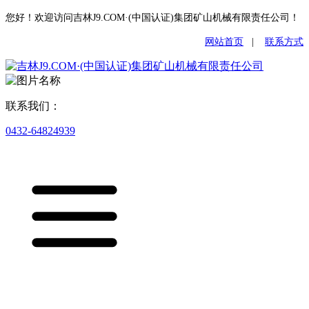
您好！欢迎访问吉林J9.COM·(中国认证)集团矿山机械有限责任公司！
网站首页
|
联系方式
联系我们：
0432-64824939