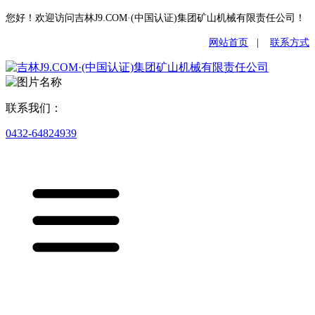
您好！欢迎访问吉林J9.COM·(中国认证)集团矿山机械有限责任公司！
网站首页
|
联系方式
联系我们：
0432-64824939