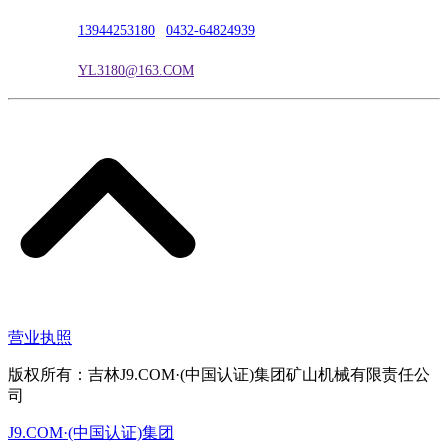
联系电话：
13944253180
|
0432-64824939
电子邮箱：
YL3180@163.COM
营业执照
版权所有：吉林J9.COM·(中国认证)集团矿山机械有限责任公
司
J9.COM·(中国认证)集团