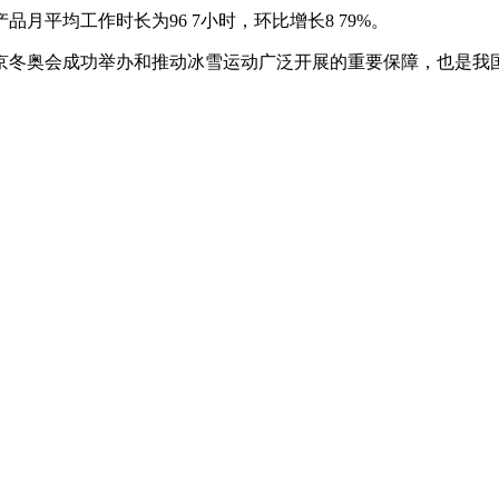
月平均工作时长为96 7小时，环比增长8 79%。
冬奥会成功举办和推动冰雪运动广泛开展的重要保障，也是我