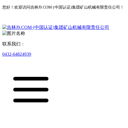
您好！欢迎访问吉林J9.COM·(中国认证)集团矿山机械有限责任公司！
联系我们：
0432-64824939