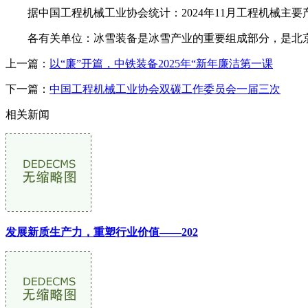
据中国工程机械工业协会统计：2024年11月工程机械主要产品
各有关单位：冰雪装备是冰雪产业的重要组成部分，是北京
上一篇：
以“廉”开篇，中铁装备2025年“新年廉洁第一课
下一篇：
中国工程机械工业协会双碳工作委员会一届三次
相关新闻
发展新质生产力，重塑行业价值——202