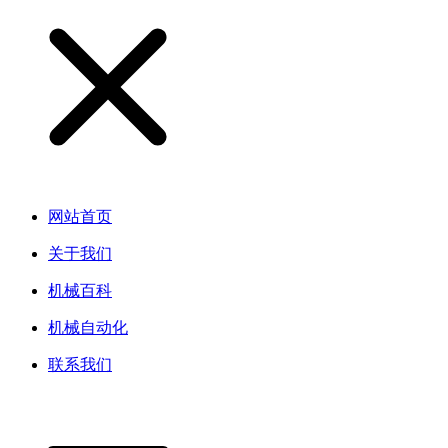
网站首页
关于我们
机械百科
机械自动化
联系我们