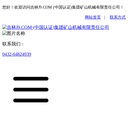
您好！欢迎访问吉林J9.COM·(中国认证)集团矿山机械有限责任公司！
网站首页
|
联系方式
联系我们：
0432-64824939