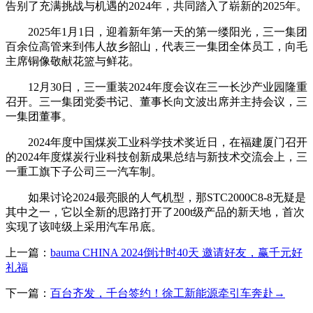
告别了充满挑战与机遇的2024年，共同踏入了崭新的2025年。
2025年1月1日，迎着新年第一天的第一缕阳光，三一集团
百余位高管来到伟人故乡韶山，代表三一集团全体员工，向毛
主席铜像敬献花篮与鲜花。
12月30日，三一重装2024年度会议在三一长沙产业园隆重
召开。三一集团党委书记、董事长向文波出席并主持会议，三
一集团董事。
2024年度中国煤炭工业科学技术奖近日，在福建厦门召开
的2024年度煤炭行业科技创新成果总结与新技术交流会上，三
一重工旗下子公司三一汽车制。
如果讨论2024最亮眼的人气机型，那STC2000C8-8无疑是
其中之一，它以全新的思路打开了200t级产品的新天地，首次
实现了该吨级上采用汽车吊底。
上一篇：
bauma CHINA 2024倒计时40天 邀请好友，赢千元好
礼福
下一篇：
百台齐发，千台签约！徐工新能源牵引车奔赴→