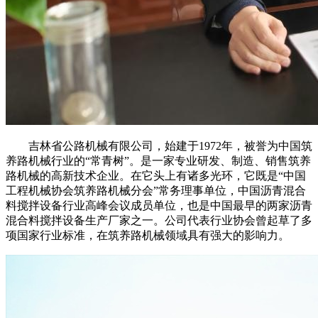
吉林省公路机械有限公司，始建于1972年，被誉为中国筑
养路机械行业的“常青树”。是一家专业研发、制造、销售筑养
路机械的高新技术企业。在它头上有诸多光环，它既是“中国
工程机械协会筑养路机械分会”常务理事单位，中国沥青混合
料搅拌设备行业高峰会议成员单位，也是中国最早的两家沥青
混合料搅拌设备生产厂家之一。公司代表行业协会曾起草了多
项国家行业标准，在筑养路机械领域具有强大的影响力。