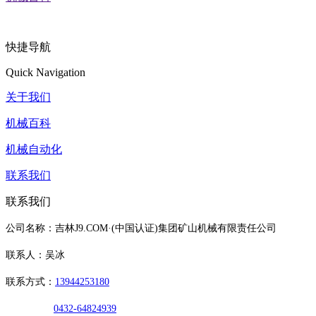
快捷导航
Quick Navigation
关于我们
机械百科
机械自动化
联系我们
联系我们
公司名称：吉林J9.COM·(中国认证)集团矿山机械有限责任公司
联系人：吴冰
联系方式：
13944253180
0432-64824939