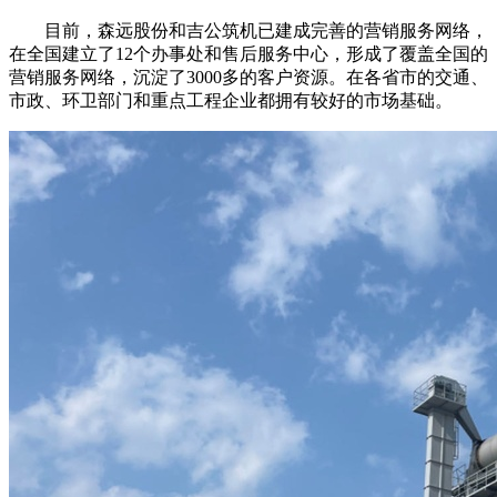
目前，森远股份和吉公筑机已建成完善的营销服务网络，
在全国建立了12个办事处和售后服务中心，形成了覆盖全国的
营销服务网络，沉淀了3000多的客户资源。在各省市的交通、
市政、环卫部门和重点工程企业都拥有较好的市场基础。