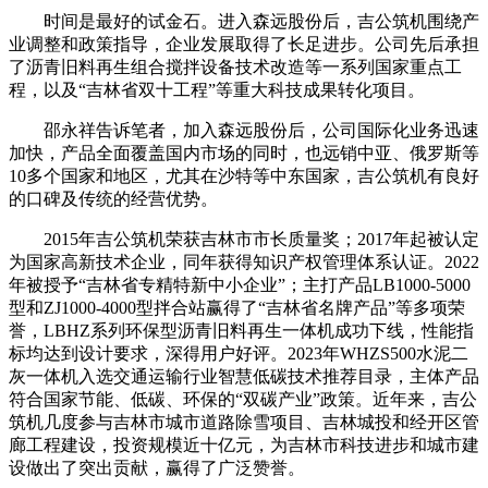
时间是最好的试金石。进入森远股份后，吉公筑机围绕产
业调整和政策指导，企业发展取得了长足进步。公司先后承担
了沥青旧料再生组合搅拌设备技术改造等一系列国家重点工
程，以及“吉林省双十工程”等重大科技成果转化项目。
邵永祥告诉笔者，加入森远股份后，公司国际化业务迅速
加快，产品全面覆盖国内市场的同时，也远销中亚、俄罗斯等
10多个国家和地区，尤其在沙特等中东国家，吉公筑机有良好
的口碑及传统的经营优势。
2015年吉公筑机荣获吉林市市长质量奖；2017年起被认定
为国家高新技术企业，同年获得知识产权管理体系认证。2022
年被授予“吉林省专精特新中小企业”；主打产品LB1000-5000
型和ZJ1000-4000型拌合站赢得了“吉林省名牌产品”等多项荣
誉，LBHZ系列环保型沥青旧料再生一体机成功下线，性能指
标均达到设计要求，深得用户好评。2023年WHZS500水泥二
灰一体机入选交通运输行业智慧低碳技术推荐目录，主体产品
符合国家节能、低碳、环保的“双碳产业”政策。近年来，吉公
筑机几度参与吉林市城市道路除雪项目、吉林城投和经开区管
廊工程建设，投资规模近十亿元，为吉林市科技进步和城市建
设做出了突出贡献，赢得了广泛赞誉。