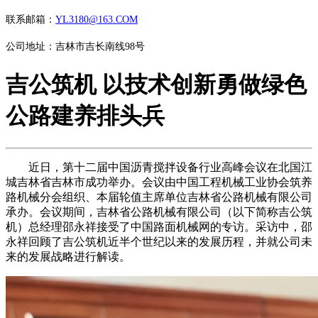
联系邮箱：
YL3180@163.COM
公司地址：吉林市吉长南线98号
吉公筑机 以技术创新勇做绿色
公路建养排头兵
近日，第十二届中国沥青搅拌设备行业高峰会议在北国江
城吉林省吉林市成功举办。会议由中国工程机械工业协会筑养
路机械分会组织、本届轮值主席单位吉林省公路机械有限公司
承办。会议期间，吉林省公路机械有限公司（以下简称吉公筑
机）总经理邵永祥接受了中国路面机械网的专访。采访中，邵
永祥回顾了吉公筑机近半个世纪以来的发展历程，并就公司未
来的发展战略进行解读。